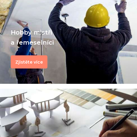
Hobby mistři
a řemeselníci
Zjistěte více