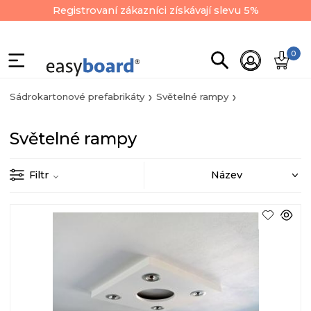
Registrovaní zákazníci získávají slevu 5%
0
Sádrokartonové prefabrikáty
Světelné rampy
Světelné rampy
Filtr