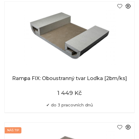
Rampa FIX: Oboustranný tvar Loďka [2bm/ks]
1 449 Kč
do 3 pracovních dnů
NÁŠ TIP