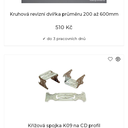
Kruhová revizní dvířka průměru 200 až 600mm
510 Kč
do 3 pracovních dnů
Křížová spojka K09 na CD profil