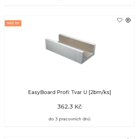
NÁŠ TIP
EasyBoard Profi: Tvar U [2bm/ks]
362.3 Kč
do 3 pracovních dnů