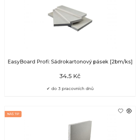
EasyBoard Profi: Sádrokartonový pásek [2bm/ks]
34.5 Kč
do 3 pracovních dnů
NÁŠ TIP