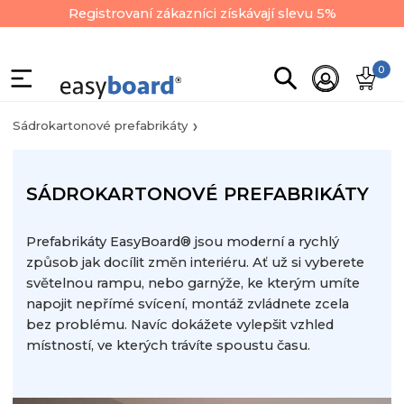
Registrovaní zákazníci získávají slevu 5%
0
Sádrokartonové prefabrikáty
SÁDROKARTONOVÉ PREFABRIKÁTY
Prefabrikáty EasyBoard® jsou moderní a rychlý
způsob jak docílit změn interiéru. Ať už si vyberete
světelnou rampu, nebo garnýže, ke kterým umíte
napojit nepřímé svícení, montáž zvládnete zcela
bez problému. Navíc dokážete vylepšit vzhled
místností, ve kterých trávíte spoustu času.