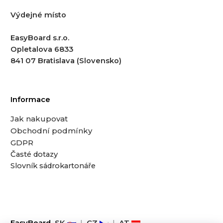
Výdejné místo
EasyBoard s.r.o.
Opletalova 6833
841 07 Bratislava (Slovensko)
Informace
Jak nakupovat
Obchodní podmínky
GDPR
Časté dotazy
Slovník sádrokartonáře
EasyBoard
SK
|
CZ
|
AT