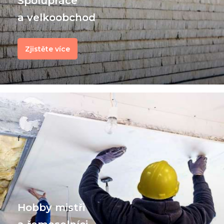
Spolupráce
a velkoobchod
Zjistěte více
f
Hobby mistři