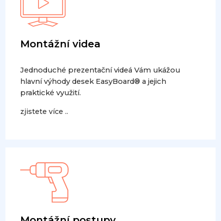
Montážní videa
Jednoduché prezentační videá Vám ukážou
hlavní výhody desek EasyBoard® a jejich
praktické využití.
zjistete více ..
Montážní postupy