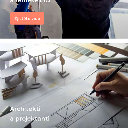
a řemeselníci
Zjistěte více
Architekti
a projektanti