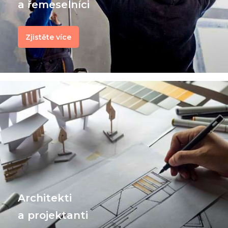
a řemeselníci
Zjistěte více
Architekti
a projektanti