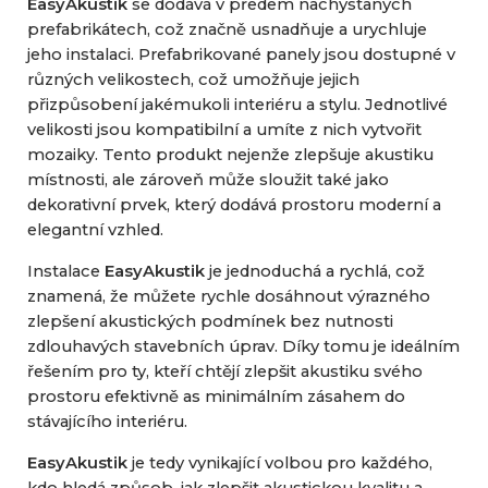
EasyAkustik
se dodává v předem nachystaných
prefabrikátech, což značně usnadňuje a urychluje
jeho instalaci. Prefabrikované panely jsou dostupné v
různých velikostech, což umožňuje jejich
přizpůsobení jakémukoli interiéru a stylu. Jednotlivé
velikosti jsou kompatibilní a umíte z nich vytvořit
mozaiky. Tento produkt nejenže zlepšuje akustiku
místnosti, ale zároveň může sloužit také jako
dekorativní prvek, který dodává prostoru moderní a
elegantní vzhled.
Instalace
EasyAkustik
je jednoduchá a rychlá, což
znamená, že můžete rychle dosáhnout výrazného
zlepšení akustických podmínek bez nutnosti
zdlouhavých stavebních úprav. Díky tomu je ideálním
řešením pro ty, kteří chtějí zlepšit akustiku svého
prostoru efektivně as minimálním zásahem do
stávajícího interiéru.
EasyAkustik
je tedy vynikající volbou pro každého,
kdo hledá způsob, jak zlepšit akustickou kvalitu a