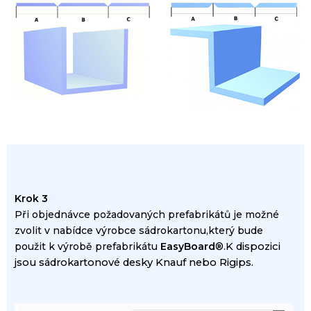
Krok 3
Při objednávce
požadovaných
prefabrikátů
je možné
zvolit
v
nabídce výrobce
sádrokartonu
,který bude
použit
k výrobě
prefabrikátu
EasyBoard
®
.
K dispozici
jsou
sádrokartonové
desky
Knauf
nebo
Rigips
.