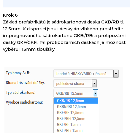
Krok 6
Základ
prefabrikátů
je
sádrokartonová
deska
GKB
/
RB
tl.
12,5mm
.
K dispozici jsou i
desky
do vlhkého prostředí
z
impregnovaného
sádrokartonu
GKBi
/
RBi
a
protipožární
desky
GKF
/
GKFi
.
Při
protipožárních
deskách
je
možnost
výběru
i
15mm
tloušťky.