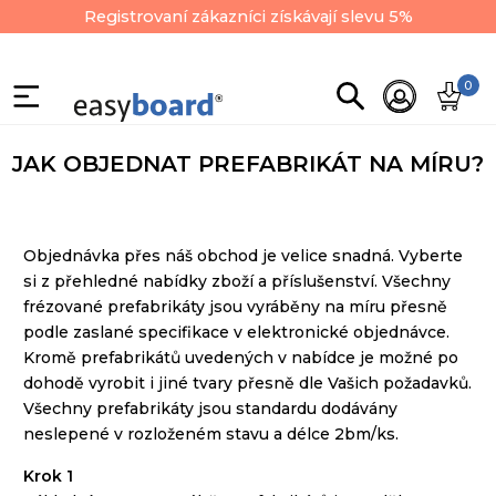
Registrovaní zákazníci získávají slevu 5%
0
JAK OBJEDNAT PREFABRIKÁT NA MÍRU?
Objednávka
přes náš
obchod je
velice snadná
.
Vyberte
si z
přehledné
nabídky zboží
a
příslušenství.
Všechny
frézované
prefabrikáty
jsou vyráběny na
míru přesně
podle zaslané
specifikace
v
elektronické objednávce
.
Kromě
prefabrikátů
uvedených
v
nabídce je
možné po
dohodě
vyrobit i
jiné tvary
přesně
dle Vašich požadavků
.
Všechny
prefabrikáty
jsou
standardu
dodávány
neslepené
v rozloženém stavu
a
délce
2bm
/
ks
.
Krok 1