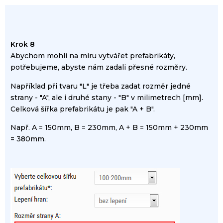
Krok 8
Abychom
mohli
na míru
vytvářet
prefabrikáty
,
potřebujeme,
abyste nám
zadali
přesné rozměry
.
Například při
tvaru
"
L"
je
třeba zadat
rozměr
jedné
strany
-
"
A",
ale i
druhé
stany
-
"
B"
v
milimetrech
[
mm].
Celková
šířka
prefabrikátu
je
pak "
A
+
B
".
Např
.
A
=
150mm
,
B
=
230mm
,
A
+
B
=
150mm
+
230mm
=
380mm
.