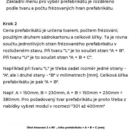
Základní
menu
pro výběr
prefabrikátů
je rozděleno
podle tvaru a
počtu
frézovaných
hran
prefabrikátu
.
Krok 2
Cena
prefabrikátů
je
určena
tvarem
,
počtem
frézování
,
použitým druhem
sádrokartonu
a
celkové šířky
.
Ta
je
rovna
součtu
jednotlivých
stran
frézovaného
prefabrikátu
v
rozloženém stavu
.
Při
tvaru
"
L"
je
to
součet
stran
"
A
+
B
".
Při
tvaru
"U"
je
to
součet
stran
"
A
+
B
+
C
".
Například při
tvaru
"
L"
je
třeba zadat
rozměr
jedné strany
-
"
A",
ale i
druhé
stany
-
"
B"
v
milimetrech
[
mm].
Celková
šířka
prefabrikátu
je
pak "
A
+
B
".
Např
.
A
=
150mm
,
B
=
230mm
,
A
+
B
=
150mm
+
230mm
=
380mm
.
Pro
požadovaný
tvar
prefabrikátu
je
proto
třeba
z
nabídky
vybrat
modul
v rozmezí
"
301
až
400mm
"