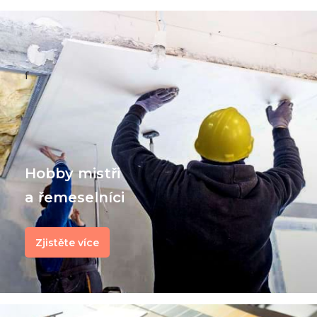
f
Hobby mistři
a řemeselníci
Zjistěte více