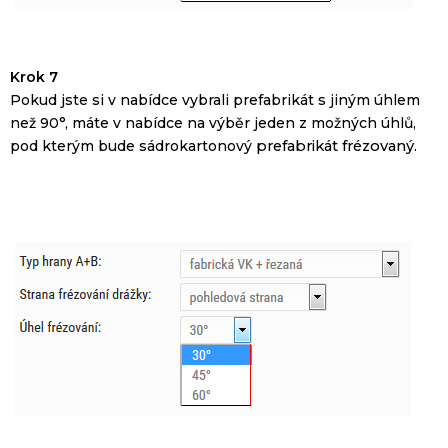
Krok 7
Pokud
jste
si
v
nabídce
vybrali
prefabrikát
s
jiným úhlem
než 90
°
, máte
v
nabídce
na výběr
jeden
z
možných
úhlů,
pod kterým bude
sádrokartonový
prefabrikát
frézovaný
.