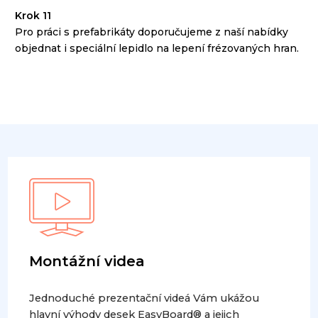
Krok 11
Pro práci s
prefabrikáty
doporučujeme
z naší nabídky
objednat
i speciální
lepidlo
na
lepení
frézovaných
hran
.
Montážní videa
Jednoduché prezentační videá Vám ukážou
hlavní výhody desek EasyBoard® a jejich