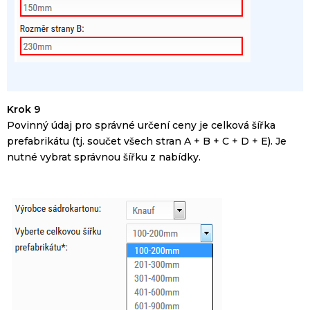
Krok 9
Povinný údaj
pro
správné určení
ceny
je celková
šířka
prefabrikátu
(
tj.
součet
všech stran
A
+
B
+
C
+
D
+
E
).
Je
nutné
vybrat správnou
šířku
z
nabídky
.