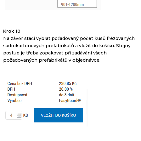
Krok 10
Na závěr
stačí vybrat
požadovaný počet
kusů
frézovaných
sádrokartonových
prefabrikátů
a
vložit
do
košíku
.
Stejný
postup
je třeba zopakovat
při zadávání
všech
požadovaných
prefabrikát
ů
v
objednávce
.