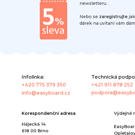
newsletteru .
Nebo se
zaregistrujte
jak
dárek na uvítaní vám dám
Infolinka:
Technická podp
+420 775 379 350
+421 911 878 252
podpora@easybo
info@easyboard.cz
Korespondenční adresa
Výdejné 
Hájecká 14
EasyBoard
618 00 Brno
Opletalo