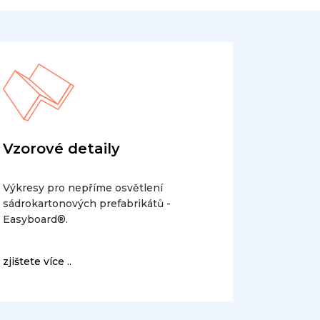
Vzorové detaily
Výkresy pro nepříme osvětlení
sádrokartonových prefabrikátů -
Easyboard®.
zjištete více ..