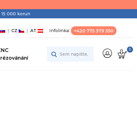
 15 000 korun
|
CZ
|
AT
Infolinka:
+420 775 379 350
CNC
0
Frézovánání