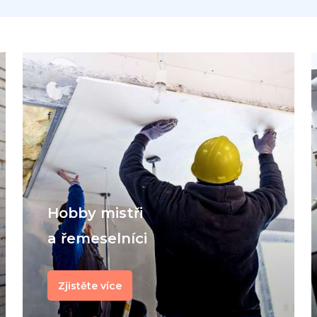
f
Hobby mistři
a řemeselníci
Zjistěte více