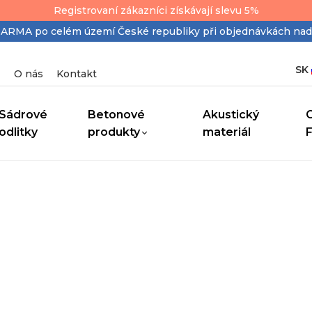
Registrovaní zákazníci získávají slevu 5%
MA po celém území České republiky při objednávkách nad
SK
O nás
Kontakt
Sádrové
Betonové
Akustický
odlitky
produkty
materiál