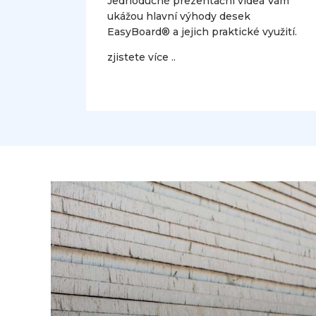
Jednoduché prezentační videá Vám
ukážou hlavní výhody desek
EasyBoard® a jejich praktické využití.
zjistete více ..