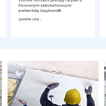
Vzorové montážní postupy na práci s
frézovanými sádrokartonovými
prefabrikáty Easyboard®.
zjistete více ..
f