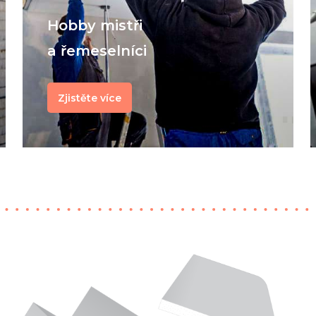
Hobby mistři
a řemeselníci
Zjistěte více