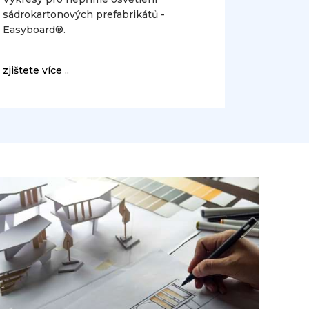
sádrokartonových prefabrikátů -
Easyboard®.
zjištete více ..