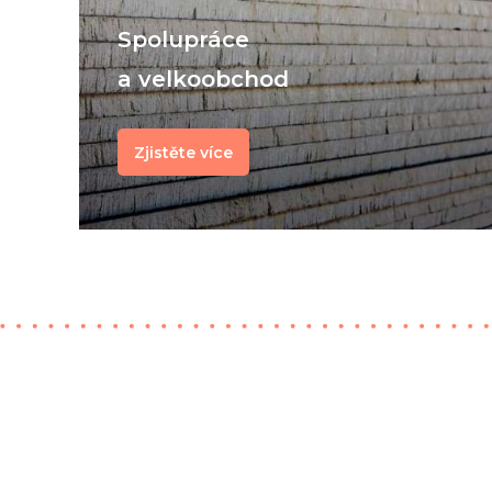
Spolupráce
a velkoobchod
Zjistěte více