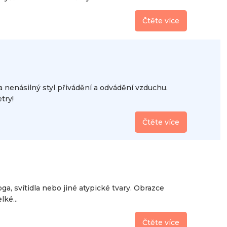
Čtěte více
 nenásilný styl přivádění a odvádění vzduchu.
try!
Čtěte více
a, svítidla nebo jiné atypické tvary. Obrazce
ké...
Čtěte více