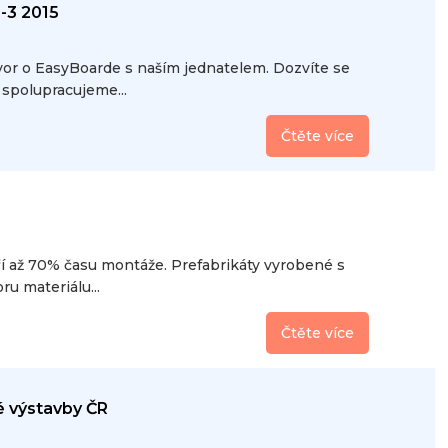
-3 2015
vor o EasyBoarde s naším jednatelem. Dozvíte se
 spolupracujeme...
Čtěte více
tří až 70% času montáže. Prefabrikáty vyrobené s
u materiálu...
Čtěte více
é výstavby ČR