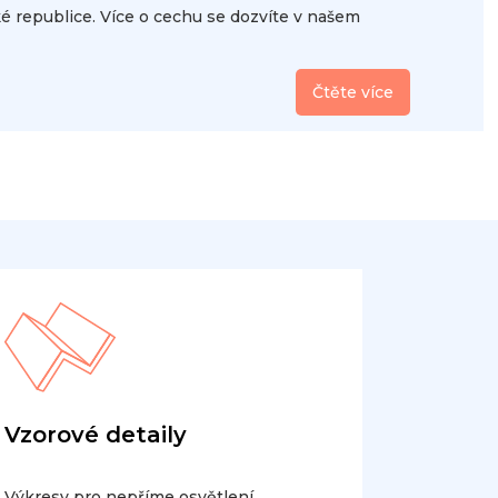
republice. Více o cechu se dozvíte v našem
Čtěte více
Vzorové detaily
Výkresy pro nepříme osvětlení