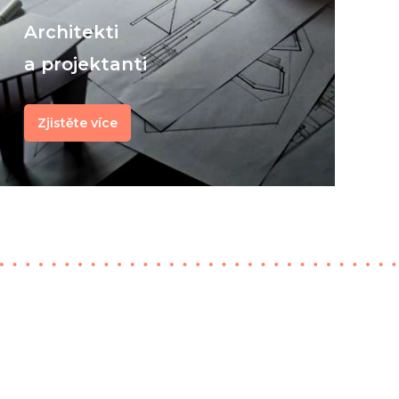
Architekti
a projektanti
Zjistěte více