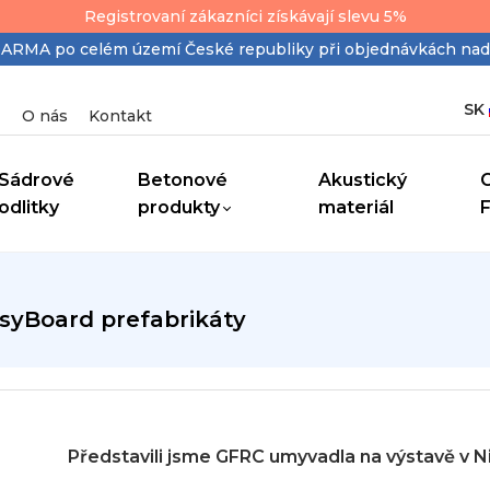
Registrovaní zákazníci získávají slevu 5%
MA po celém území České republiky při objednávkách nad
SK
O nás
Kontakt
Sádrové
Betonové
Akustický
odlitky
produkty
materiál
EasyBoard prefabrikáty
Představili jsme GFRC umyvadla na výstavě v N