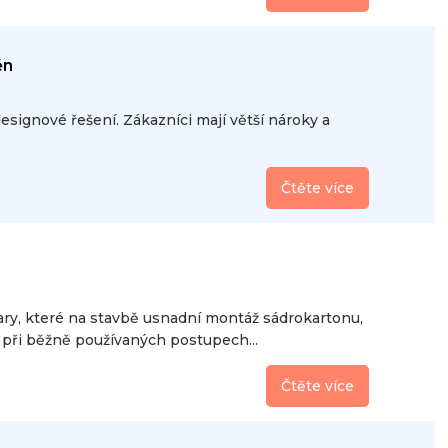
ěn
esignové řešení. Zákazníci mají větší nároky a
Čtěte více
ry, které na stavbě usnadní montáž sádrokartonu,
ž při běžně používaných postupech...
Čtěte více