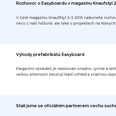
Rozhovor o Easyboardu v magazínu Knaufstyl 2
V čísle magazínu KnaufStyl 2-3 2015 naleznete rozho
něco z naší historie, ale také o projektech na kterých
Výhody prefabrikátů Easyboard
Elegantní výsledek je realizován snadno, rychle a še
velkou přesností zaručují lepší vzhled a značnou úspor
Stali jsme se oficiálním partnerem cechu such