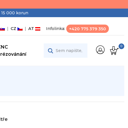
 15 000 korun
|
CZ
|
AT
Infolinka:
+420 775 379 350
CNC
0
Frézovánání
itře