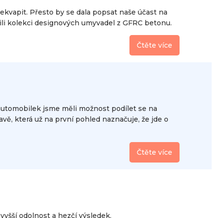
překvapit. Přesto by se dala popsat naše účast na
vili kolekci designových umyvadel z GFRC betonu.
Čtěte více
tomobilek jsme měli možnost podílet se na
vě, která už na první pohled naznačuje, že jde o
Čtěte více
 vyšší odolnost a hezčí výsledek.