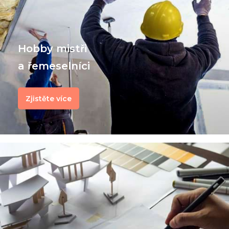
Hobby mistři
a řemeselníci
Zjistěte více