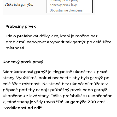
P
růběžný
prvek
Jde o
prefabrikát
délky
2 m
,
který je možno
bez
problémů
napojovat
a vytvořit
tak
garnýž
po celé šířce
místnosti.
Koncový
prvek pravý
Sádrokartonová
garnýž
je
elegantně
ukončena
z pravé
strany
. Vy
užití
má
, pokud nechcete,
aby
byla
garnýž
po
celé šířce
místnosti.
Na straně bez
ukončení
můžete
v
případě potřeby
napojit
průběžný
prvek nebo
garnýž
ukončenou
z
levé
stany
.
Délka
prefabrikátu
ukončeného
z
jedné strany
je vždy
rovná
"
Délka
garnýže
200 cm
"
-
"
vzdálenost od zdi"