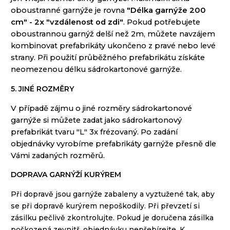
oboustranné
garnýže
je
rovna
"
Délka
garnýže
200
cm
"
-
2x
"
vzdálenost od zdi"
.
Pokud potřebujete
oboustrannou
garnýž
delší než
2m
,
můžete
navzájem
kombinovat
prefabrikáty
ukončeno
z pravé nebo levé
strany
.
Při použití
průběžného
prefabrikátu
získáte
neomezenou
délku
sádrokartonové
garnýže
.
5. JINÉ ROZMĚRY
V
případě zájmu o
jiné rozměry
sádrokartonové
garnýže si
můžete
zadat
jako
sádrokartonový
prefabrikát
tvaru
"
L"
3x
frézovaný
.
Po zadání
objednávky
vyrobíme
prefabrikáty
garnýže
přesně
dle
Vámi
zadaných
rozměrů
.
DOPRAVA GARNÝŽÍ KURÝREM
Při dopravě
jsou
garnýže
zabaleny
a
vyztužené
tak
,
aby
se
při dopravě
kurýrem
nepoškodily
.
Při převzetí
si
zásilku
pečlivě zkontrolujte
.
Pokud
je
doručena
zásilka
poškozená zevnitř
,
objednávku
nepřebírejte
.
K