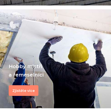
f
Hobby mistři
a řemeselníci
Zjistěte více