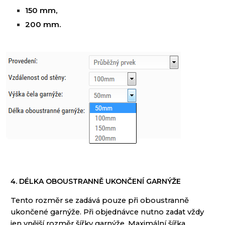
150 mm,
200 mm
.
4. DÉLKA OBOUSTRANNĚ UKONČENÍ GARNÝŽE
Tento rozměr
se zadává
pouze
při
oboustranně
ukončené
garnýže
.
Při objednávce
nutno
zadat
vždy
jen
vnější rozměr
šířky
garnýže
.
Maximální šířka