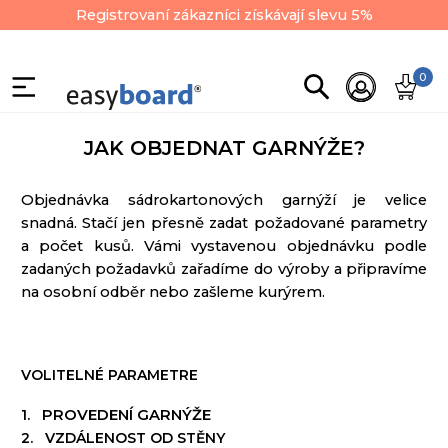
Registrovaní zákazníci získávají slevu 5%
0
JAK OBJEDNAT GARNÝŽE?
Objednávka
sádrokartonových
garnýží
je
velice
snadná
.
Stačí jen
přesně
zadat
požadované parametry
a
počet
kusů
.
Vámi
vystavenou
objednávku
podle
zadaných požadavků
zařadíme
do výroby
a
připravíme
na
osobní odběr
nebo
zašleme
kurýrem
.
VOLITELNÉ
PARAMETRE
1.
PROVEDENÍ GARNÝŽE
2.
VZDÁLENOST
OD
STĚNY