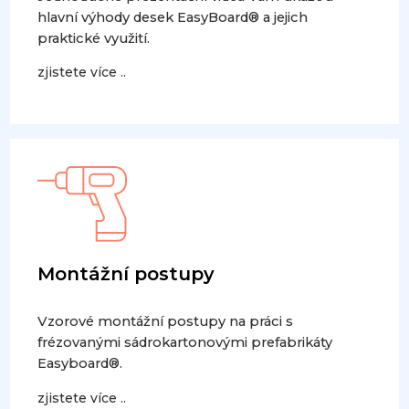
hlavní výhody desek EasyBoard® a jejich
praktické využití.
zjistete více ..
Montážní postupy
Vzorové montážní postupy na práci s
frézovanými sádrokartonovými prefabrikáty
Easyboard®.
zjistete více ..