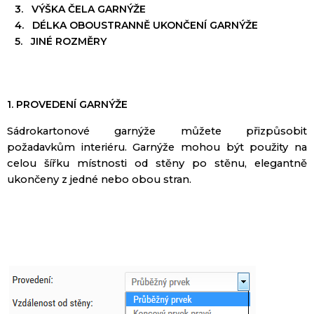
3. VÝŠKA ČELA GARNÝŽE
4. DÉLKA OBOUSTRANNĚ UKONČENÍ GARNÝŽE
5. JINÉ ROZMĚRY
1. PROVEDENÍ GARNÝŽE
Sádrokartonové
garnýže
můžete
přizpůsobit
požadavkům
interiéru
.
Garnýže
mohou být použity
na
celou šířku
místnosti
od
stěny po
stěnu,
elegantně
ukončeny
z
jedné nebo obou
stran.