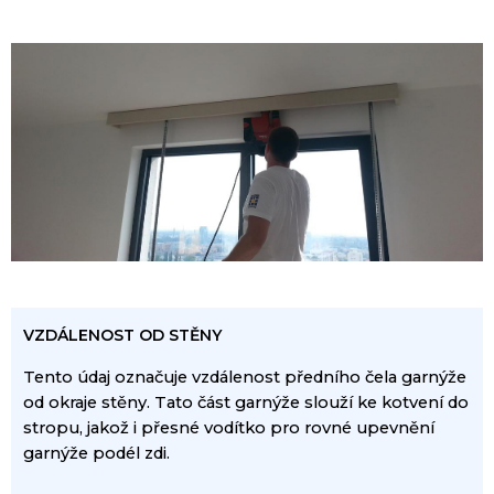
VZDÁLENOST
OD
STĚNY
Tento údaj
označuje
vzdálenost
předního
čela
garnýže
od
okraje
stěny.
Tato část
garnýže
slouží
ke kotvení
do
stropu,
jakož i přesné
vodítko pro
rovné
upevnění
garnýže
podél
zdi.