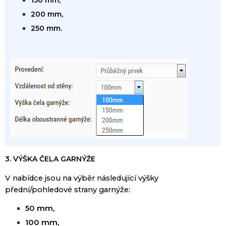
150 mm,
200 mm,
250 mm.
3. VÝŠKA ČELA GARNÝŽE
V nabídce
jsou na výběr
následující
výšky
přední
/
pohledové strany
garnýže:
50 mm
,
100 mm,