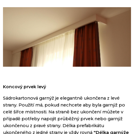
Koncový
prvek levý
Sádrokartonová
garnýž
je
elegantně
ukončena
z
levé
strany
.
Použití
má
, pokud nechcete
aby
byla
garnýž
po
celé šířce
místnosti.
Na straně bez
ukončení
můžete
v
případě potřeby
napojit
průběžný
prvek nebo
garnýž
ukončenou
z pravé
strany
.
Délka
prefabrikátu
ukončeného
z
jedné strany
je vždy
rovná
"
Délka
garnýže