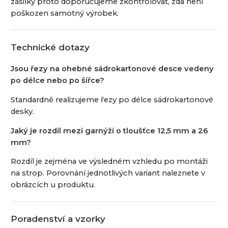
zásilky proto doporučujeme zkontrolovat, zda není
poškozen samotný výrobek.
Technické dotazy
Jsou řezy na ohebné sádrokartonové desce vedeny
po délce nebo po šířce?
Standardně realizujeme řezy po délce sádrokartonové
desky.
Jaký je rozdíl mezi garnýží o tloušťce 12,5 mm a 26
mm?
Rozdíl je zejména ve výsledném vzhledu po montáži
na strop. Porovnání jednotlivých variant naleznete v
obrázcích u produktu.
Poradenství a vzorky