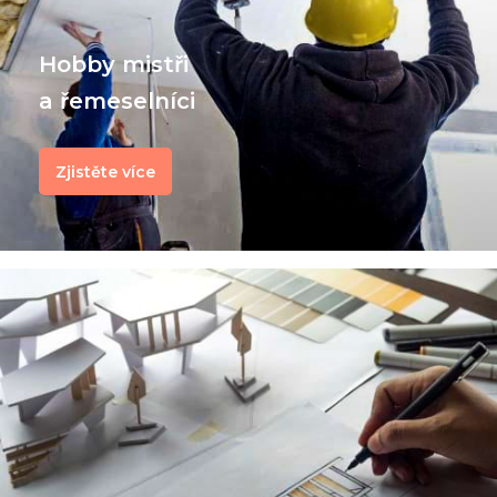
Hobby mistři
a řemeselníci
Zjistěte více