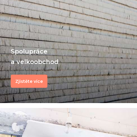
Spolupráce
a velkoobchod
Zjistěte více
f