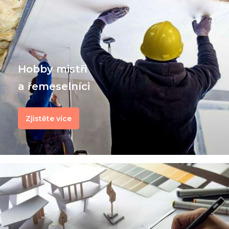
Hobby mistři
a řemeselníci
Zjistěte více