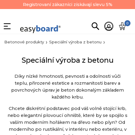
Registrovaní zákazníci získávají slevu 5%
0
Betonové produkty
Speciální výroba z betonu
Speciální výroba z betonu
Díky nízké hmotnosti, pevnosti a odolnosti vůči
teplu, přirozené estetice a rozmanitosti barev a
povrchových úprav je beton dokonalým základem
každého krbu.
Chcete diskrétní podstavec pod váš volně stojící krb,
nebo elegantní plovoucí ohniště, které by se spojilo s
vaším moderním hořákem na dřevo nebo plyn? Od
moderního po rustikální, v interiéru nebo exteriéru, v