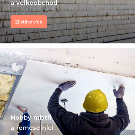
a velkoobchod
Zjistěte více
f
Hobby mistři
a řemeselníci