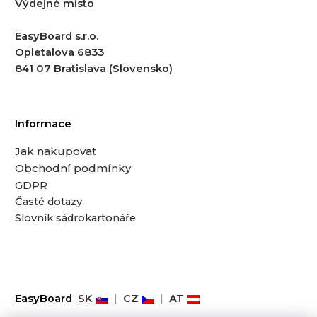
Výdejné místo
EasyBoard s.r.o.
Opletalova 6833
841 07 Bratislava (Slovensko)
Informace
Jak nakupovat
Obchodní podmínky
GDPR
Časté dotazy
Slovník sádrokartonáře
EasyBoard
SK
|
CZ
|
AT