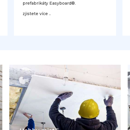
prefabrikáty Easyboard®.
zjistete více ..
f