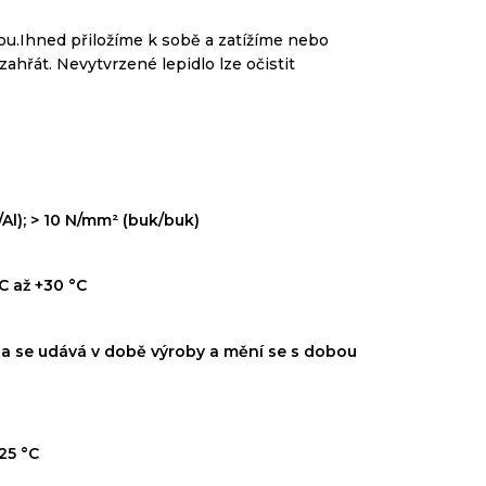
u.Ihned přiložíme k sobě a zatížíme nebo
 zahřát.
Nevytvrzené lepidlo lze očistit
/Al); > 10 N/mm² (buk/buk)
C až +30 °C
ita se udává v době výroby a mění se s dobou
25 °C