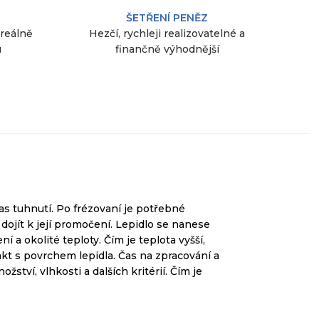
ŠETŘENÍ PENĚZ
 reálně
Hezčí, rychleji realizovatelné a
u
finančně výhodnější
s tuhnutí. Po frézovaní je potřebné
ojít k její promočení. Lepidlo se nanese
ní a okolité teploty.
Čím
je
teplota vyšší
,
akt
s povrchem
lepidla.
Čas na zpracování
a
ožství
, vlhkosti
a
dalších
kritérií
.
Čím
je