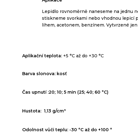
Lepidlo rovnoměrně naneseme na jednu neb
stiskneme svorkami nebo vhodnou lepicí 
lihem, acetonem, benzínem.
Vytvrzené jen
Aplikační teplota:
+5 °C až do +30 °C
Barva slonova: kosť
Č
as
upnutí :
20; 10; 5 min (25; 40; 60 °C)
Hustota:
1,13 g/cm³
Odolnost vůči teplu:
-30 °C až do +100 °