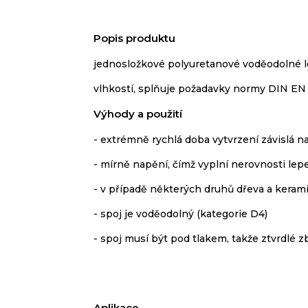
Popis produktu
jednosložkové polyuretanové voděodolné le
vlhkostí, splňuje požadavky normy DIN EN 
Výhody a použití
- extrémně rychlá doba vytvrzení závislá n
- mírně napění, čímž vyplní nerovnosti lep
- v případě některých druhů dřeva a keram
- spoj je voděodolný (kategorie D4)
- spoj musí být pod tlakem, takže ztvrdlé z
Aplikace