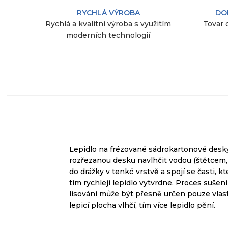
RYCHLÁ VÝROBA
DO
Rychlá a kvalitní výroba s využitím
Tovar 
moderních technologií
Lepidlo na frézované sádrokartonové desky
rozřezanou desku navlhčit vodou (štětcem, 
do drážky v tenké vrstvě a spojí se časti, k
tím rychleji
lepidlo
vytvrdne
.
Proces
sušení
lisování
může být přesně
určen pouze
vlas
lepicí plocha
vlhčí, tím více
lepidlo
pění.