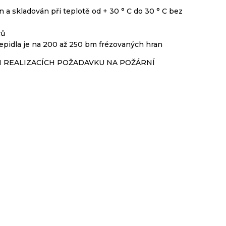
n a skladován při teplotě od + 30 ° C do 30 ° C bez
ců
lepidla je na 200 až 250 bm frézovaných hran
I REALIZACÍCH POŽADAVKU NA POŽÁRNÍ