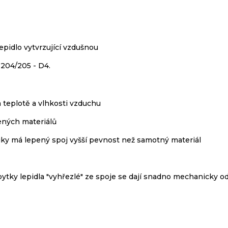
pidlo vytvrzující vzdušnou
204/205 - D4.
a teplotě a vlhkosti vzduchu
ených materiálů
iky má lepený spoj vyšší pevnost než samotný materiál
bytky lepidla "vyhřezlé" ze spoje se dají snadno mechanicky od