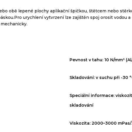
o obě lepené plochy aplikační špičkou, štětcem nebo stěrko
páskou.
Pro urychlení vytvrzení lze zajištěn spoj orosit vodou a
 mechanicky.
Pevnost v tahu: 10 N/mm² (Al
Skladování:
v
suchu při
-30 °
Speciální informace: viskoz
skladování
Viskozita: 2000–3000 mPas/