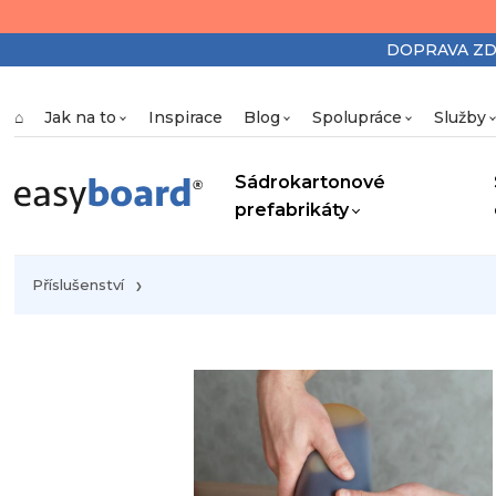
DOPRAVA ZDAR
⌂
Jak na to
Inspirace
Blog
Spolupráce
Služby
Sádrokartonové
prefabrikáty
Příslušenství