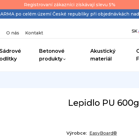
Registrovaní zákazníci získávají slevu 5%
MA po celém území České republiky při objednávkách nad
SK
O nás
Kontakt
Sádrové
Betonové
Akustický
odlitky
produkty
materiál
Lepidlo PU 600
Výrobce:
EasyBoard®