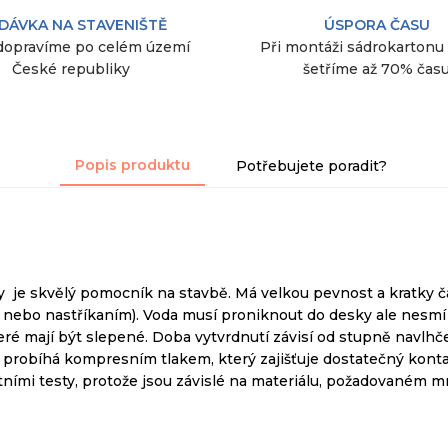
DÁVKA NA STAVENIŠTĚ
ÚSPORA ČASU
dopravíme po celém území
Při montáži sádrokartonu
České republiky
šetříme až 70% čas
Popis produktu
Potřebujete poradit?
 je skvělý pomocník na stavbě. Má velkou pevnost a kratky ča
nebo nastříkaním). Voda musí proniknout do desky ale nesmí d
teré mají být slepené. Doba vytvrdnutí závisí od stupně navlhče
probíhá
kompresním
tlakem,
který zajišťuje
dostatečný kont
tními
testy
, protože
jsou závislé na
materiálu,
požadovaném mn