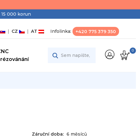
 15 000 korun
|
CZ
|
AT
Infolinka:
+420 775 379 350
CNC
0
Frézovánání
g
Záruční doba:
6 měsíců