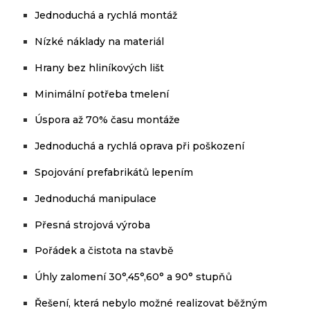
Jednoduchá a rychlá montáž
Nízké náklady na materiál
Hrany bez hliníkových lišt
Minimální potřeba tmelení
Úspora až 70% času montáže
Jednoduchá a rychlá oprava při poškození
S
pojování prefabrikátů lepením
Jednoduchá manipulace
Přesná strojová výroba
Pořádek
a
čistota
na stavbě
Úhly
zalomení
30°,45°,60°
a
90° stupňů
Řešení, která nebylo možné realizovat běžným