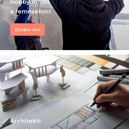
Hobby mistři
a řemeselníci
Zjistěte více
Architekti