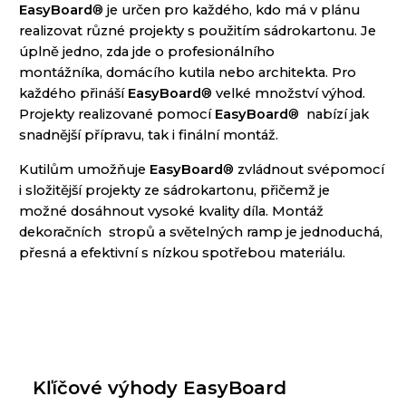
EasyBoard
® je určen pro každého, kdo má
v plánu
realizovat různé projekty s použitím sádrokartonu.
Je
úplně jedno, zda jde o profesionálního
montážníka,
domácího kutila nebo architekta. Pro
každého přináší
EasyBoard
®
velké množství výhod.
Projekty realizované pomocí
EasyBoard
®
nabízí jak
snadnější přípravu, tak i finální montáž.
Kutilům umožňuje
EasyBoard
® zvládnout svépomocí
i
složitější projekty ze sádrokartonu, přičemž je
možné
dosáhnout vysoké kvality díla. Montáž
dekoračních
stropů a světelných ramp je jednoduchá,
přesná a
efektivní s nízkou spotřebou materiálu.
Kľíčové výhody EasyBoard