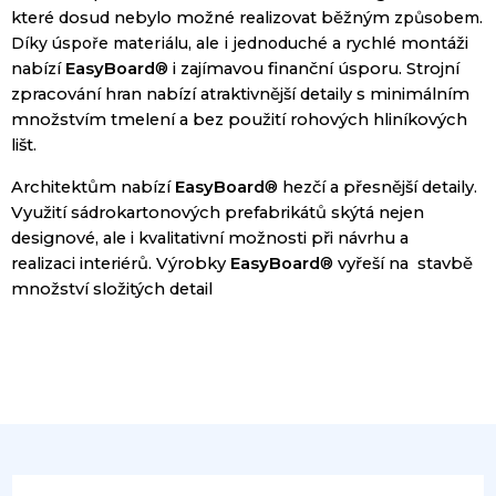
které dosud nebylo možné realizovat běžným
způsobem.
Díky úspoře materiálu, ale i jednoduché a
rychlé montáži
nabízí
EasyBoard
® i zajímavou finanční
úsporu. Strojní
zpracování hran nabízí atraktivnější
detaily s minimálním
množstvím tmelení a bez použití rohových hliníkových
lišt.
Architektům nabízí
EasyBoard
® hezčí a
přesnější detaily.
Využití sádrokartonových
prefabrikátů skýtá nejen
designové, ale i
kvalitativní možnosti při návrhu a
realizaci
interiérů. Výrobky
EasyBoard
® vyřeší na
stavbě
množství složitých detail