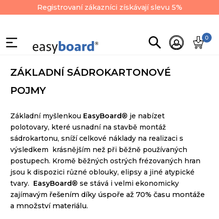
Registrovaní zákazníci získávají slevu 5%
0
ZÁKLADNÍ SÁDROKARTONOVÉ
POJMY
Základní myšlenkou
EasyBoard
® je nabízet
polotovary,
které usnadní na stavbě montáž
sádrokartonu, sníží celkové
náklady na realizaci s
výsledkem krásnějším než při běžně
používaných
postupech. Kromě běžných ostrých frézovaných
hran
jsou k dispozici různé oblouky, elipsy a jiné atypické
tvary.
EasyBoard
® se stává i velmi ekonomicky
zajímavým
řešením díky úspoře až 70% času montáže
a množství materiálu.