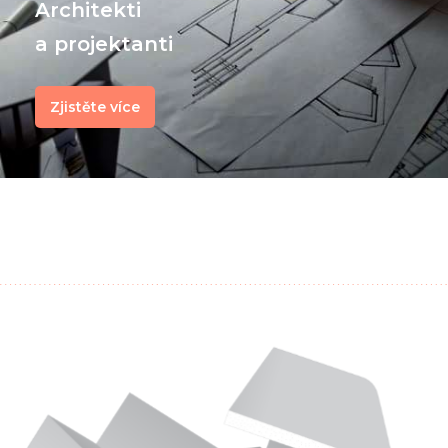
Architekti
a projektanti
Zjistěte více