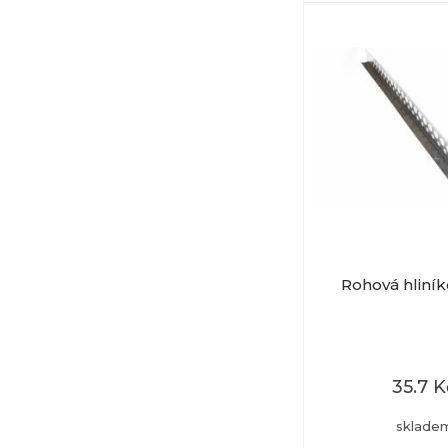
Rohová hliníko
35.7 K
sklade