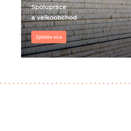
Spolupráce
a velkoobchod
Zjistěte více