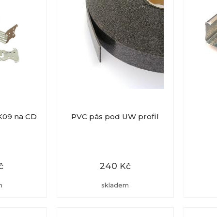
 K09 na CD
PVC pás pod UW profil
č
240 Kč
m
skladem