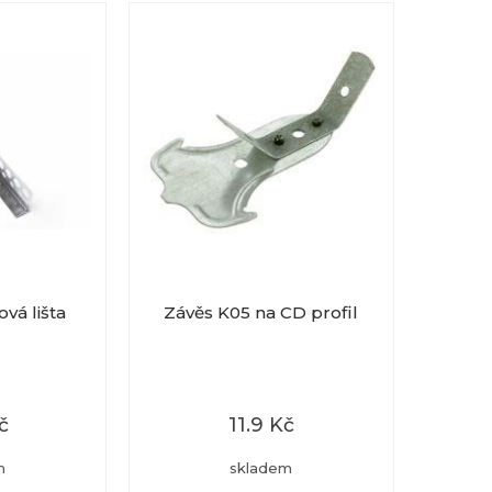
vá lišta
Závěs K05 na CD profil
č
11.9 Kč
m
skladem