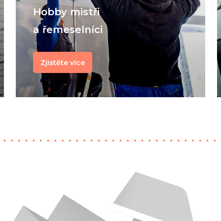
Hobby mistři
a řemeselníci
Zjistěte více