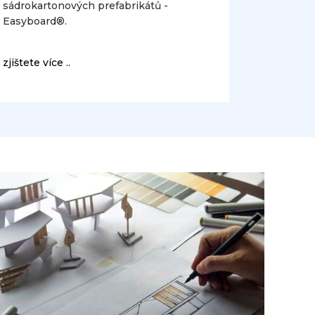
sádrokartonových prefabrikátů -
Easyboard®.
zjištete více ..