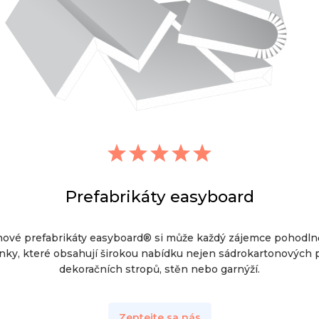
Prefabrikáty easyboard
nové prefabrikáty easyboard® si může každý zájemce pohodln
nky, které obsahují širokou nabídku nejen sádrokartonových pr
dekoračních stropů, stěn nebo garnýží.
Zeptejte sa nás