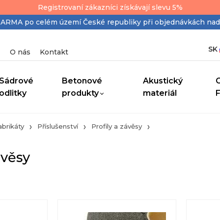
Registrovaní zákazníci získávají slevu 5%
MA po celém území České republiky při objednávkách nad
SK
O nás
Kontakt
Sádrové
Betonové
Akustický
odlitky
produkty
materiál
brikáty
Příslušenství
Profily a závěsy
ávěsy