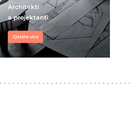
Architekti
a projektanti
Zjistěte více