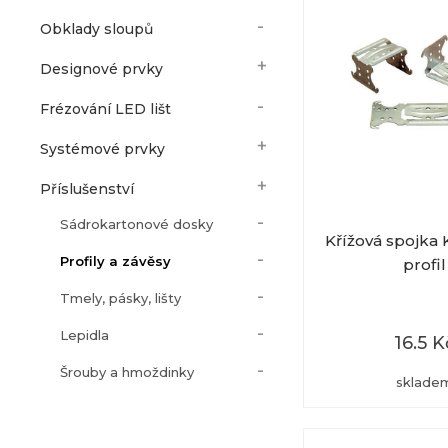
Obklady sloupů
Designové prvky
Frézování LED lišt
Systémové prvky
Příslušenství
Sádrokartonové dosky
Křížová spojka
Profily a závěsy
profil
Tmely, pásky, lišty
Lepidla
16.5 K
Šrouby a hmoždinky
sklade