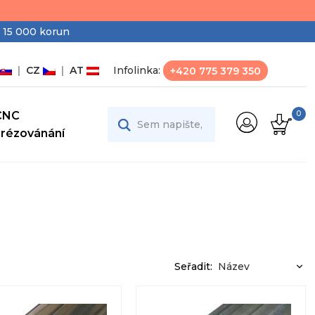
 15 000 korun
|
CZ
|
AT
Infolinka:
+420 775 379 350
CNC
0
Frézovánání
Seřadit: