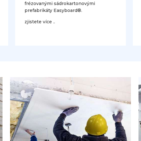
frézovanými sádrokartonovými
prefabrikáty Easyboard®.
zjistete více ..
f