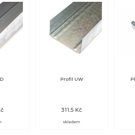
UD
Profil UW
P
Kč
311.5 Kč
m
skladem