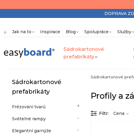
DOPRAVA ZDAR
⌂
Jak na to
Inspirace
Blog
Spolupráce
Služby
Sádrokartonové
prefabrikáty
Sádrokartonové prefa
Sádrokartonové
prefabrikáty
Profily a z
Frézování tvarů
Filtr
Cena
Světelné rampy
Elegantní garnýže