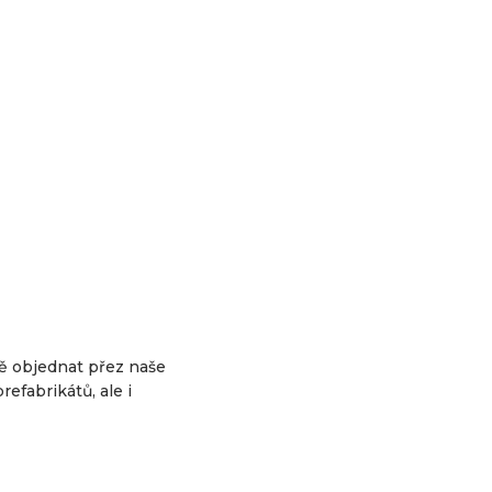
ě objednat přez naše
efabrikátů, ale i