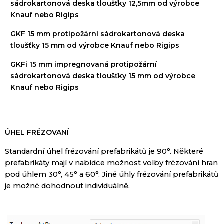
sádrokartonová
deska
tloušťky
12,5mm
od výrobce
Knauf
nebo
Rigips
GKF 15 mm
protipožární sádrokartonová deska
tloušťky 15 mm od výrobce Knauf nebo Rigips
GKFi 15 mm
impregnovaná protipožární
sádrokartonová deska tloušťky 15 mm od výrobce
Knauf nebo Rigips
ÚHEL FRÉZOVANÍ
Standardní
úhel
frézování
prefabrikátů
je
90
°
.
Některé
prefabrikáty
mají v nabídce
možnost volby
frézování
hran
pod úhlem
30
°
,
45
°
a
60
°
.
Jiné
úhly
frézování
prefabrikátů
je možné dohodnout
individuálně.