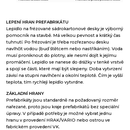
LEPENÍ HRAN PREFABRIKÁTU
Lepidlo na
frézované
sádrokartonové
desky
je výborný
pomocník
na stavbě
.
Má velkou
pevnost
a krátký
čas
tuhnutí
.
Po
frézování
je třeba
rozřezanou
desku
navlhčit vodou
(
buď
štětcem
nebo nastříkáním
).
Voda
musí
proniknout do
plotny,
ale nesmí dojít
k jejímu
promáčení
.
Lepidlo se
nanese
do drážky
v
tenké vrstvě
a spojí
se
části, které
mají
být
slepeny
.
Doba
vytvrzení
závisí
na stupni
navlhčení
a
okolní teplotě
.
Čím
je
vyšší
teplota
, tím rychleji
lepidlo
vytvrdne
.
ZÁKLADNÍ HRANY
Prefabrikáty
jsou standardně
na požadovaný rozměr
nařezané
, proto jsou
kraje
prefabrikátů
bez speciální
úpravy.
V
případě potřeby je možné
vybrat jednu
hranu
v provedení
HRAK
/
VARIO
nebo
ostrou
ve
fabrickém
provedení
VK
.