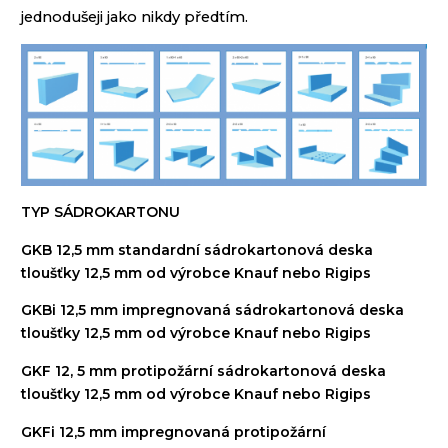
jednodušeji
jako nikdy předtím
.
TYP SÁDROKARTONU
GKB 12,5 mm
standardní
sádrokartonová
deska
tloušťky
12,5 mm
od výrobce
Knauf
nebo
Rigips
GKBi 12,5 mm i
mpregnovaná sádrokartonová deska
tloušťky 12,5 mm od výrobce Knauf nebo Rigips
GKF 12, 5 mm
protipožární sádrokartonová deska
tloušťky 12,5 mm od výrobce Knauf nebo Rigips
GKFi 12,5 mm i
mpregnovaná
protipožární