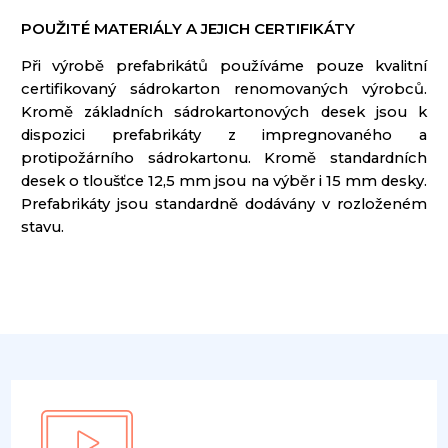
POUŽITÉ MATERIÁLY A JEJICH CERTIFIKÁTY
Při výrobě
prefabrikátů
používáme
pouze
kvalitní
certifikovaný
sádrokarton
renomovaných
výrobců
.
Kromě základních
sádrokartonových
desek
jsou k
dispozici
prefabrikáty
z
impregnovaného
a
protipožárního sádrokartonu
.
Kromě standardních
desek
o
tloušťce
12,5 mm
jsou na
výběr i
15 mm
desky
.
Prefabrikáty
jsou standardně dodávány
v rozloženém
stavu
.