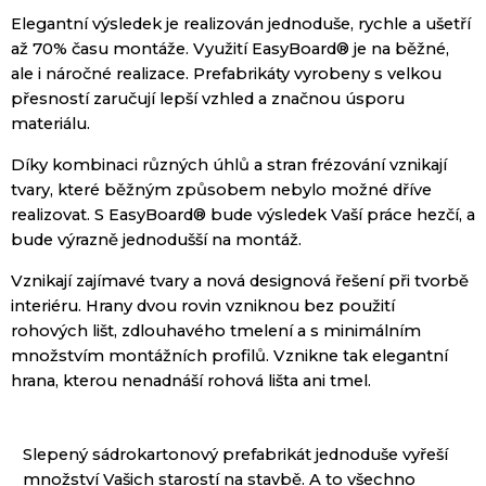
Elegantní
výsledek je
realizován
jednoduše, rychle a
ušetří
až 70
% času
montáže.
Využití
EasyBoard
®
je
na běžné
,
ale
i náročné
realizace.
Prefabrikáty
vyrobeny s
velkou
přesností
zaručují
lepší vzhled
a
značnou úsporu
materiálu.
Díky kombinaci
různých úhlů
a
stran
frézování
vznikají
tvary,
které běžným
způsobem
nebylo
možné dříve
realizovat
.
S
EasyBoard
®
bude výsledek
Vaší práce
hezčí,
a
bude výrazně
jednodušší
na
montáž.
Vznikají zajímavé
tvary
a nová
designová řešení
při tvorbě
interiéru
.
Hrany
dvou
rovin
vzniknou
bez použití
rohových
lišt
,
zdlouhavého
tmelení
a s minimálním
množstvím
montážních
profilů.
Vznikne tak
elegantní
hrana
, kterou
nenadnáší
rohová
lišta
ani
tmel
.
Slepený
sádrokartonový
prefabrikát
jednoduše
vyřeší
množství
Vašich
starostí
na stavbě
.
A
to
všechno