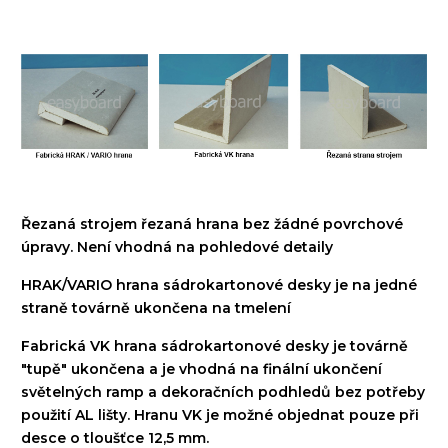
Řezaná
strojem
řezaná
hrana
bez žádné
povrchové
úpravy
.
Není vhodná
na
pohledové
detaily
HRAK/VARIO
hrana
sádrokartonové
desky
je
na jedné
straně
továrně
ukončena
na
tmelení
Fabrická VK
hrana
sádrokartonové
desky
je
továrně
"
tupě"
ukončena
a je vhodná
na
finální
ukončení
světelných
ramp a dekoračních podhledů
bez potřeby
použití AL lišty. Hranu VK je možné objednat pouze při
desce o tloušťce 12,5 mm.