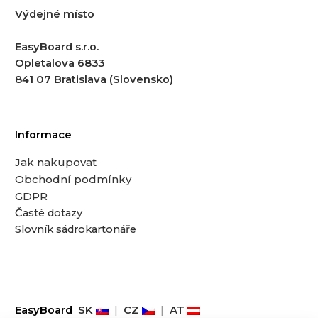
Výdejné místo
EasyBoard s.r.o.
Opletalova 6833
841 07 Bratislava (Slovensko)
Informace
Jak nakupovat
Obchodní podmínky
GDPR
Časté dotazy
Slovník sádrokartonáře
EasyBoard
SK
|
CZ
|
AT