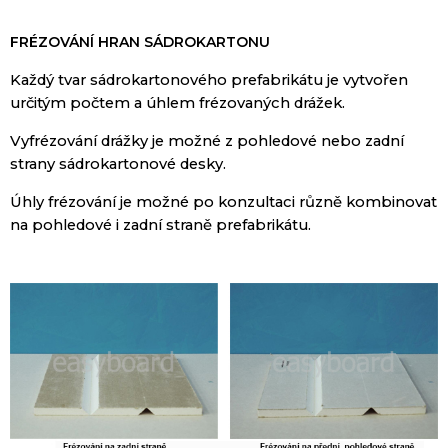
F
RÉZOVÁNÍ HRAN SÁDROKARTONU
Každý
tvar
sádrokartonového
prefabrikátu
je vytvořen
určitým
počtem
a
úhlem
frézovaných
drážek
.
Vyfrézování
drážky
je možné z
pohledové
nebo
zadní
strany
sádrokartonové
desky
.
Úhly
frézování
je
možné po konzultaci
různě kombinovat
na
pohledové
i
zadní straně
prefabrikátu
.