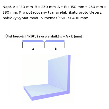
Např
.
A
=
150 mm
,
B
=
230 mm
,
A
+
B
=
150 mm
+
230 mm
=
380 mm
.
Pro
požadovaný
tvar
prefabrikátu
proto
třeba
z
nabídky
vybrat
modul
v rozmezí
"
301
až
400 mm
".