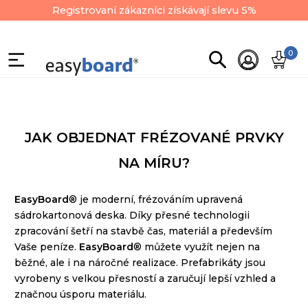
Registrovaní zákazníci získávají slevu 5%
0
JAK OBJEDNAT FRÉZOVANÉ PRVKY
NA MÍRU?
EasyBoard
®
je
moderní, frézováním upravená
sádrokartonová deska. Díky přesné technologii
zpracování šetří na stavbě čas, materiál a především
Vaše peníze.
EasyBoard
® můžete využít nejen na
běžné, ale i na náročné realizace. Prefabrikáty jsou
vyrobeny s velkou přesností a zaručují lepší vzhled a
značnou úsporu materiálu.