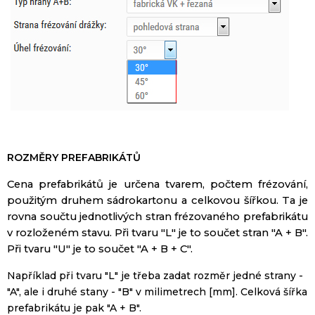
ROZMĚRY PREFABRIKÁTŮ
Cena
prefabrikátů
je
určena
tvarem
,
počtem
frézování
,
použitým druhem
sádrokartonu
a
celkovou
šířkou
.
Ta
je
rovna
součtu
jednotlivých
stran
frézovaného
prefabrikátu
v rozloženém stavu
.
Při
tvaru
"
L"
je
to
součet
stran
"
A
+
B
".
Při
tvaru
"U"
je
to
součet
"
A
+
B
+
C
".
Například při
tvaru
"
L"
je
třeba zadat
rozměr
jedné strany
-
"
A",
ale i
druhé
stany
-
"
B"
v
milimetrech
[
mm].
Celková
šířka
prefabrikátu
je
pak "
A
+
B
".