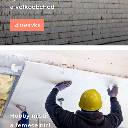
a velkoobchod
Zjistěte více
f
Hobby mistři
a řemeselníci