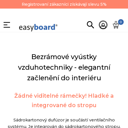
Registrovaní zákazníci získávají slevu 5%
0
Bezrámové vyústky
vzduhotechniky - elegantní
začlenění do interiéru
Žádné viditelné rámečky! Hladké a
integrované do stropu
Sádrokartonový dufúzor je součástí ventilačního
systému. Je integrován do sádrokartonového stropu,