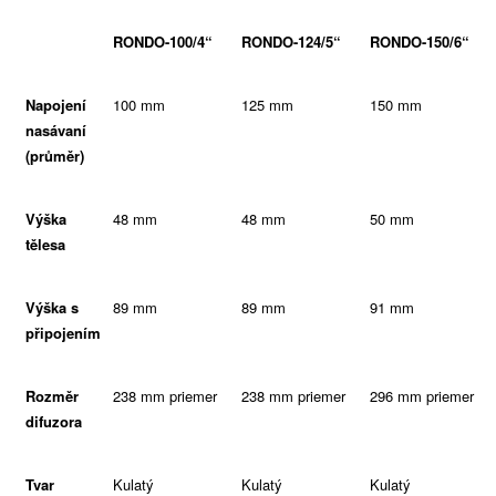
RONDO-100/4“
RONDO-124/5“
RONDO-150/6“
Napojení
100 mm
125 mm
150 mm
nasávaní
(průměr)
Výška
48 mm
48 mm
50 mm
tělesa
Výška s
89 mm
89 mm
91 mm
připojením
Rozměr
238 mm priemer
238 mm priemer
296 mm priemer
difuzora
Tvar
Kulatý
Kulatý
Kulatý