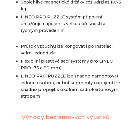
Spolehlivé magnetické držáky což udrží až 10,75
kg
LINEO PRO PUZZLE systém připojení
umožňuje napojení s velkou přesností a
rychlým provedením
Průtok vzduchu lze korigovat i po instalaci
velmi jednoduše
Flexibilní plastové sací systémy pro LINEO
PRO (75 a 90 mm)
LINEO PRO PUZZLE lze snadno namontovat
jednou osobou, neboť segmenty napojení lze
snadno propojit s okolním sádrokartonovým
stropem
Výhody bezrámových výustk
ů