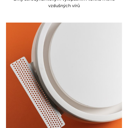
vzdušných vírů