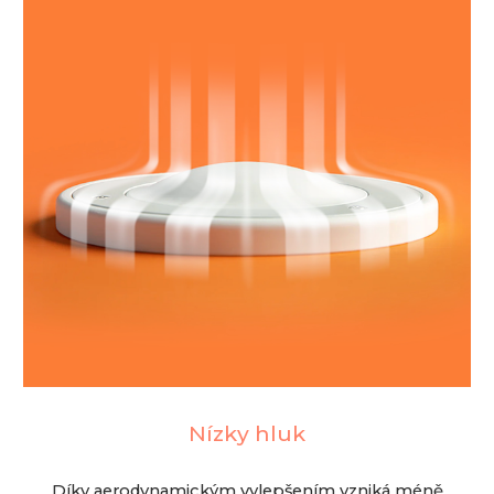
Nízky hluk
Díky aerodynamickým vylepšením vzniká méně