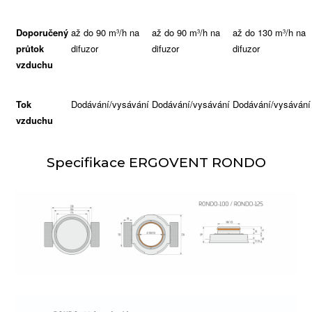
Doporučený
až do 90 m
/h na
až do 90 m
/h na
až do 130 m
/h na
3
3
3
průtok
difuzor
difuzor
difuzor
vzduchu
Tok
Dodávání/vysávání
Dodávání/vysávání
Dodávání/vysávání
vzduchu
Specifikace ERGOVENT RONDO