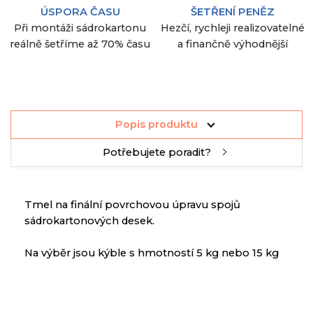
ÚSPORA ČASU
ŠETŘENÍ PENĚZ
Při montáži sádrokartonu
Hezčí, rychleji realizovatelné
reálně šetříme až 70% času
a finančně výhodnější
Popis produktu
Potřebujete poradit?
T
mel
na
finální povrchovou úpravu
spojů
sádrokartonových
desek
.
Na výběr
jsou
kýble
s
hmotností
5 kg
nebo
15 kg