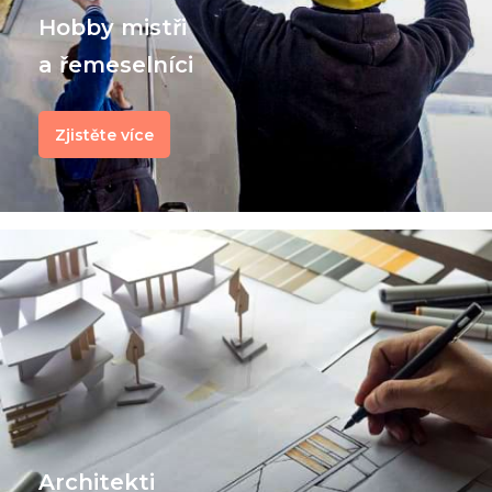
Hobby mistři
a řemeselníci
Zjistěte více
Architekti