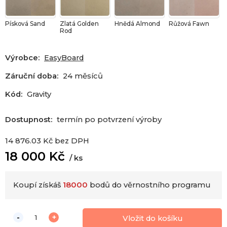
Písková Sand
Zlatá Golden
Hnědá Almond
Růžová Fawn
Rod
Výrobce:
EasyBoard
Záruční doba:
24 měsíců
Kód:
Gravity
Dostupnost:
termín po potvrzení výroby
14 876.03
Kč
bez DPH
18 000
Kč
ks
Koupí získáš
18000
bodů do věrnostního programu