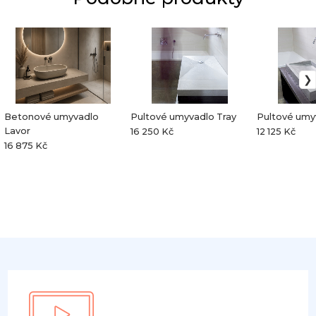
Betonové umyvadlo
Pultové umyvadlo Tray
Pultové umy
Lavor
16 250 Kč
12 125 Kč
16 875 Kč