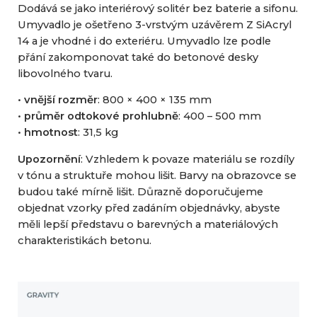
Dodává se jako interiérový solitér bez baterie a sifonu.
Umyvadlo je ošetřeno 3-vrstvým uzávěrem Z SiAcryl
14 a je vhodné i do exteriéru. Umyvadlo lze podle
přání zakomponovat také do betonové desky
libovolného tvaru.
•
vnější rozměr
: 800 × 400 × 135 mm
•
průměr odtokové prohlubně
: 400 – 500 mm
•
hmotnost
: 31,5 kg
Upozornění
: Vzhledem k povaze materiálu se rozdíly
v tónu a struktuře mohou lišit. Barvy na obrazovce se
budou také mírně lišit. Důrazně doporučujeme
objednat vzorky před zadáním objednávky, abyste
měli lepší představu o barevných a materiálových
charakteristikách betonu.