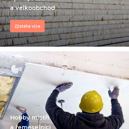
a velkoobchod
Zjistěte více
f
Hobby mistři
a řemeselníci