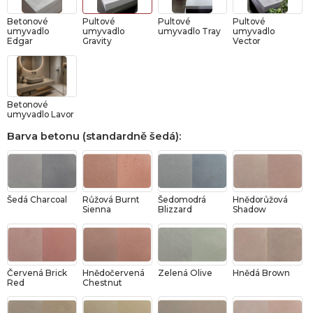
Betonové
Pultové
Pultové
Pultové
umyvadlo
umyvadlo
umyvadlo Tray
umyvadlo
Edgar
Gravity
Vector
Betonové
umyvadlo Lavor
Barva betonu (standardně šedá)
:
Šedá Charcoal
Růžová Burnt
Šedomodrá
Hnědorůžová
Sienna
Blizzard
Shadow
Červená Brick
Hnědočervená
Zelená Olive
Hnědá Brown
Red
Chestnut