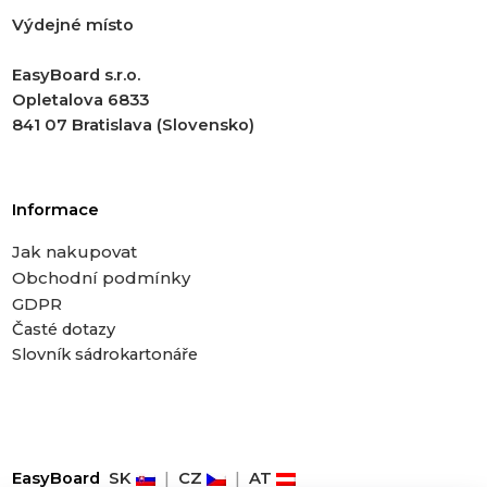
Výdejné místo
EasyBoard s.r.o.
Opletalova 6833
841 07 Bratislava (Slovensko)
Informace
Jak nakupovat
Obchodní podmínky
GDPR
Časté dotazy
Slovník sádrokartonáře
EasyBoard
SK
|
CZ
|
AT