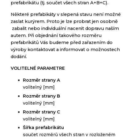
prefabrikátu
(
tj.
součet
všech
stran
A
+
B+C
).
Některé
prefabikáty
v
slepená
stavu
není možné
zaslat
kurýrem
.
Proto
je lze
probrat
jen
osobně
zabalit
nebo
individuální
nacenit
dopravu
naším
autem
.
Při objednání
takového
rozměru
prefabrikátů
Vás
budeme
před
zařazením
do
výroby
kontaktovat
a
informovat
o
možnostech
dodání
.
VOLITELNÉ PARAMETRE
ě
Rozm
r strany A
volitelný [mm]
ě
Rozm
r strany B
volitelný [mm]
ě
Rozm
r strany C
volitelný [mm]
Š
ířka
prefabrikátu
s
oučet
rozměrů
všech stran
v
rozloženém