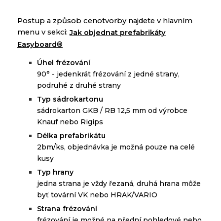
Postup
a
způsob
cenotvorby
najdete
v
hlavním
menu
v
sekci
:
Jak
objednat
prefabrikáty
Easyboard
®
Ú
hel frézování
90° -
jedenkrát frézování z jedné strany,
podruhé z druhé strany
Typ sádrokartonu
sádrokarton GKB / RB 12,5 mm od výrobce
Knauf nebo Rigips
D
élka prefabrikátu
2bm/ks,
objednávka je možná pouze na
celé
kusy
Typ hrany
jedna strana je vždy řezaná, druhá hrana môže
byť tovární VK nebo HRAK/VARIO
Strana frézování
f
rézování je možné na přední pohledové nebo