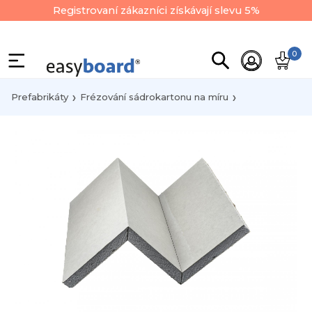
Registrovaní zákazníci získávají slevu 5%
0
Prefabrikáty
Frézování sádrokartonu na míru