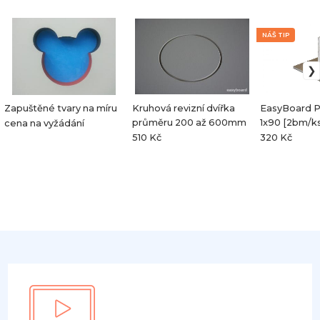
NÁŠ TIP
Zapuštěné tvary na míru
Kruhová revizní dvířka
EasyBoard Pr
průměru 200 až 600mm
1x90 [2bm/k
cena na vyžádání
510 Kč
320 Kč