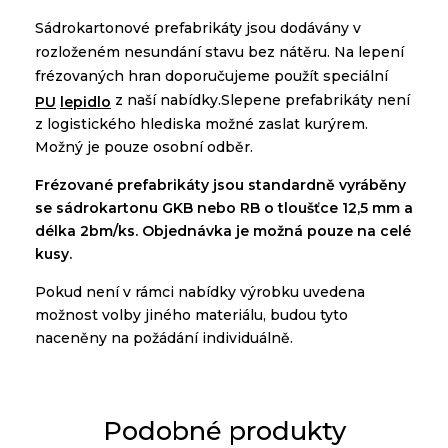
Sádrokartonové
prefabrikáty
jsou
dodávány
v
rozloženém
nesundání
stavu bez
nátěru
.
Na
lepení
frézovaných
hran
doporučujeme použít
speciální
z
naší
nabídky
.
Slepene prefabrikáty není
PU
lepidlo
z logistického hlediska možné zaslat kurýrem.
Možný je pouze osobní odbě
r.
Frézované
prefabrikáty
jsou
standardně
vyráběny
se
sádrokartonu
GKB
nebo
RB
o tloušťce
12,5 mm a
délka
2bm/ks. O
bjednávka je možná pouze na
celé
kusy.
Pokud
není
v
rámci
nabídky
výrobku
uvedena
možnost
volby
jiného materiálu
,
budou tyto
naceněny
na
požá
dání
individuálně
.
Podobné produkty