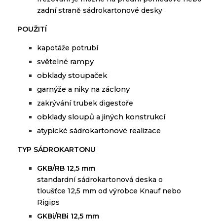
zadní straně sádrokartonové desky
POUŽITÍ
kapotáže
potrubí
světelné
rampy
obklady
stoupaček
garnýže
a
niky
na
záclony
zakrývání
trubek
digestoře
obklady
sloupů
a
jiných konstrukcí
atypické
sádrokartonové
realizace
TYP SÁDROKARTONU
GKB/RB 12,5 mm
standardní
sádrokartonová
deska
o
tloušťce
12,5 mm
od
výrobce
Knauf
nebo
Rigips
GKBi/RBi 12,5 mm