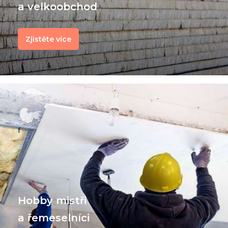
a velkoobchod
Zjistěte více
f
Hobby mistři
a řemeselníci