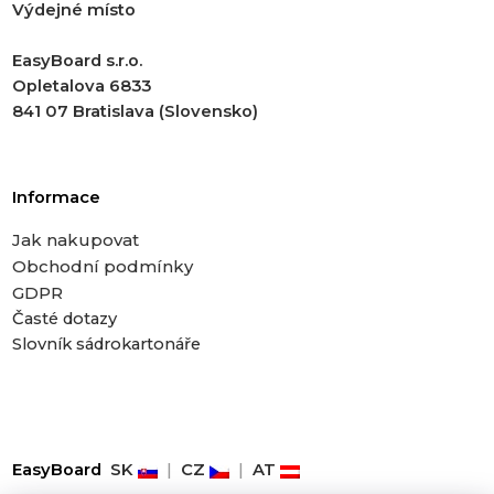
Výdejné místo
EasyBoard s.r.o.
Opletalova 6833
841 07 Bratislava (Slovensko)
Informace
Jak nakupovat
Obchodní podmínky
GDPR
Časté dotazy
Slovník sádrokartonáře
EasyBoard
SK
|
CZ
|
AT