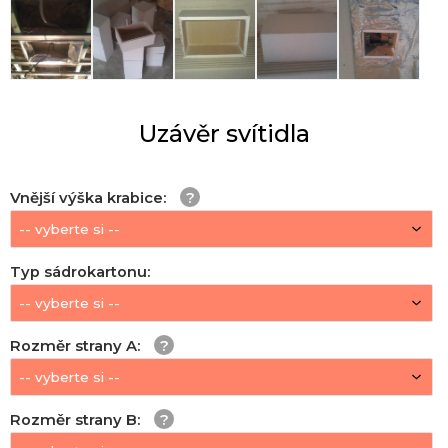
Uzávěr svítidla
Vnější výška krabice
:
Typ sádrokartonu
:
Rozměr strany A
:
Rozměr strany B
: