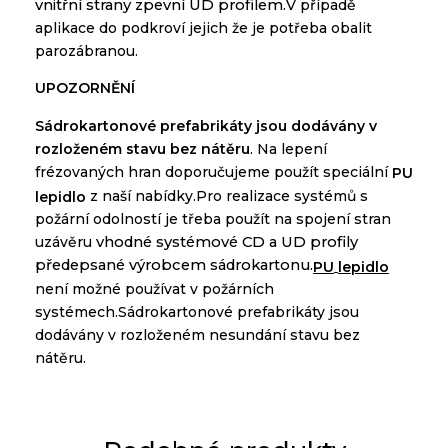
vnitřní
strany
zpevní
UD
profilem
.
V
případě
aplikace
do podkroví
jejich
že je potřeba
obalit
parozábranou
.
U
POZORNĚNÍ
Sádrokartonové
prefabrikáty
jsou
dodávány
v
rozloženém
stavu bez
nátěru
.
Na
lepení
frézovaných
hran
doporučujeme
použít speciální
PU
z
naší
nabídky
.
Pro
realizace
systémů
s
lepidlo
požární odolností
je
třeba
použít
na
spojení
stran
uzávěru
vhodné
systémové
CD
a
UD
profily
předepsané
výrobcem
sádrokartonu
.
PU
lepidlo
není
možné používat
v
požárních
systémech
.
Sádrokartonové
prefabrikáty
jsou
dodávány
v
rozloženém
nesundání
stavu bez
nátěru
.