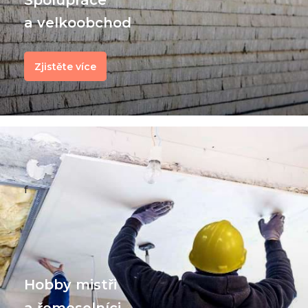
a velkoobchod
Zjistěte více
f
Hobby mistři
a řemeselníci