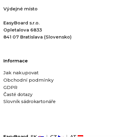
Výdejné místo
EasyBoard s.r.o.
Opletalova 6833
841 07 Bratislava (Slovensko)
Informace
Jak nakupovat
Obchodní podmínky
GDPR
Časté dotazy
Slovník sádrokartonáře
EasyBoard
SK
|
CZ
|
AT