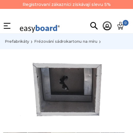
Registrovaní zákazníci získávají slevu 5%
0
Prefabrikáty
Frézování sádrokartonu na míru