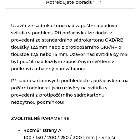
Potřebujete poradit?
Uzávěr
ze
sádrokartonu
nad
zapuštěná
bodová
svítidla
v podhledu
.
Při požadavku
lze
dodat
v
provedení
ze
standardního
sádrokartonu
GKB/RB
tloušťky
12,5mm
nebo
z
protipožárního
GKF/RF
o
tloušťce
12,5
nebo
15 mm
.
Uzávěr
nad
svítidla
by
měl
být
použit
nad
každým
zapuštěným
světlem
v
podkroví
a
obalený
parozábranou
.
Při
sádrokartonových
podhledech
s
požadavkem
na
požární odolností
jsou
uzávěry
na
svítidla
v
provedení
z
protipožárního
sádrokartonu
nezbytnou podmínkou
!
ZVOLITELNÉ PARAMETRE
Rozměr
strany
A
100 / 150 / 200 / 250 / 300 [ mm ] -
vnější