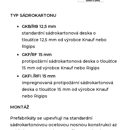
TYP SÁDROKARTONU
GKB/RB 12,5 mm
standardní
sádrokartonová
deska
o
tloušťce
12,5 mm
od
výrobce
Knauf
nebo
Rigips
GKF/RF 15 mm
protipožární sádrokartonová deska o tloušťce
15 mm od výrobce Knauf nebo Rigips
GKFi /RFi 15 mm
impregnovaná protipožární sádrokartonová
deska o tloušťce 15 mm od výrobce Knauf
nebo Rigips
MONTÁŽ
Prefabrikáty
se
upevňují
na
standardní
sádrokartonovou
ocelovou
nosnou konstrukci
az