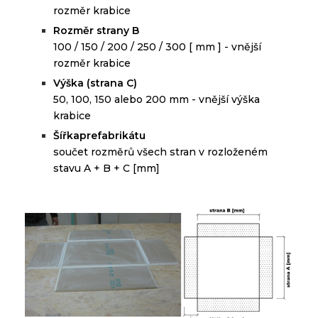
rozměr
krabice
Rozměr strany B
100 / 150 / 200 / 250 / 300 [ mm ] -
vnější
rozměr krabice
Výška (strana C)
50, 100, 150 alebo 200 mm -
vnější výška
krabice
Š
ířkaprefabrikátu
s
oučet rozměrů všech stran v rozloženém
stavu A + B + C
[
mm]