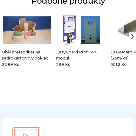
Podobné produkty
Oblý prefabrikát na
EasyBoard Profi: WC
EasyBoard Pr
sadrokartonový obklad
modul
[2bm/ks]
2 589 Kč
299 Kč
501.2 Kč