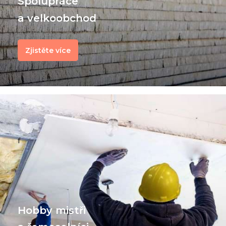
Spolupráce
a velkoobchod
Zjistěte více
f
Hobby mistři