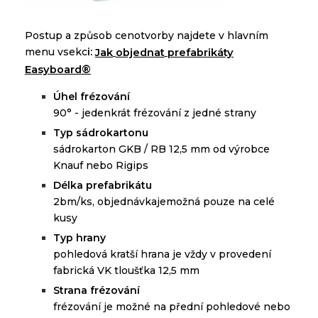
Postup
a
způsob
cenotvorby
najdete
v
hlavním
menu
v
sekc
i
:
J
ak
objednat
prefabrikáty
Easyboard
®
Ú
hel frézování
90° - j
edenkrát frézování z jedné
strany
Typ sádrokartonu
sádrokarton GKB / RB 12,5 mm od výrobce
Knauf nebo Rigips
D
élka prefabrikátu
2bm/ks,
objednávkajemožná pouze na
celé
kusy
Typ hrany
p
ohledová kratší hrana je vždy v provedení
fabrická VK tloušťka 12,5 mm
Strana frézování
f
rézování je možné na přední pohledové nebo