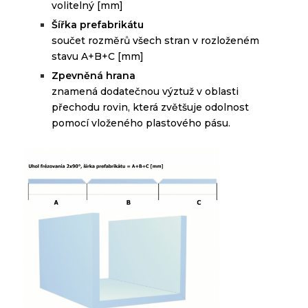
volitelný [mm]
Š
ířka
prefabrikátu
součet
rozměrů
všech stran
v
rozloženém
stavu
A
+
B+C
[
mm]
Zpevněná hrana
znamená dodatečnou výztuž v oblasti
přechodu rovin, která zvětšuje odolnost
pomocí vloženého plastového pásu.