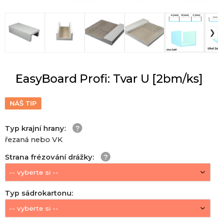
EasyBoard Profi: Tvar U [2bm/ks]
NÁŠ TIP
Typ krajní hrany
:
řezaná nebo VK
Strana frézování drážky
:
Typ sádrokartonu
: