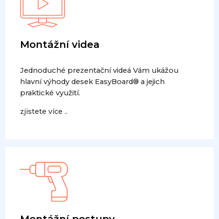
Montážní videa
Jednoduché prezentační videá Vám ukážou
hlavní výhody desek EasyBoard® a jejich
praktické využití.
zjistete více ..
Montážní postupy