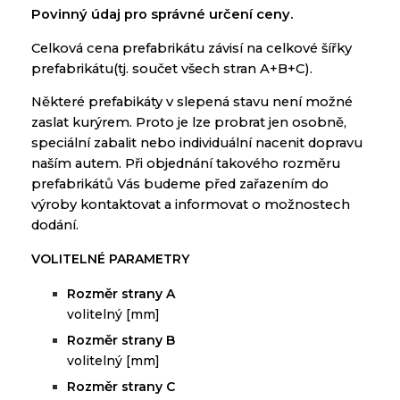
Povinný údaj
pro
správné určení
ceny
.
Celková
cena
prefabrikátu
závisí na
celkové šířky
prefabrikátu
(
tj.
součet
všech
stran
A
+
B+C
).
Některé
prefabikáty
v
slepená
stavu
není možné
zaslat
kurýrem
.
Proto
je lze
probrat
jen
osobně
,
speciální
zabalit
nebo
individuální
nacenit
dopravu
naším
autem
.
Při objednání
takového
rozměru
prefabrikátů
Vás
budeme
před
zařazením
do
výroby
kontaktovat
a
informovat
o
možnostech
dodání
.
VOLITELNÉ PARAMETRY
ě
Rozm
r strany A
volitelný [mm]
ě
Rozm
r strany B
volitelný [mm]
ě
Rozm
r strany C