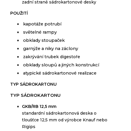
zadní straně sádrokartonové desky
POUŽITÍ
kapotáže
potrubí
světelné
rampy
obklady
stoupaček
garnýže
a
niky
na
záclony
zakrývání
trubek
digestoře
obklady
sloupů
a
jiných konstrukcí
atypické
sádrokartonové
realizace
TYP SÁDROKARTONU
TYP SÁDROKARTONU
GKB/RB 12,5 mm
standardní
sádrokartonová
deska
o
tloušťce
12,5 mm
od
výrobce
Knauf
nebo
Rigips