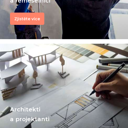
a řemeselníci
Zjistěte více
Architekti
a projektanti