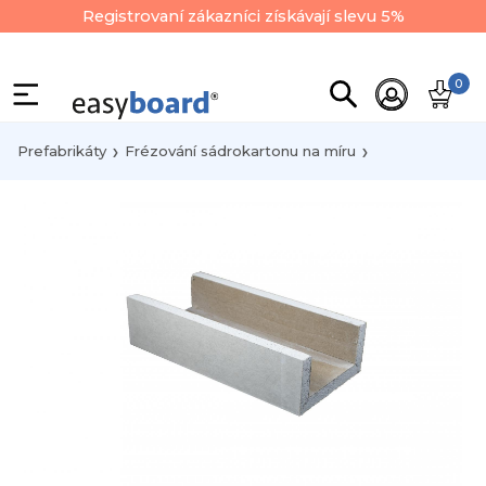
Registrovaní zákazníci získávají slevu 5%
0
Prefabrikáty
Frézování sádrokartonu na míru