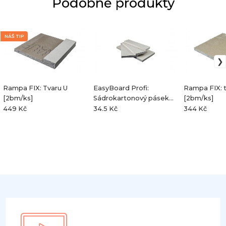
Podobné produkty
NÁŠ TIP
Rampa FIX: Tvaru U
EasyBoard Profi:
Rampa FIX: t
[2bm/ks]
Sádrokartonový pásek
[2bm/ks]
[2bm/ks]
449 Kč
34.5 Kč
344 Kč