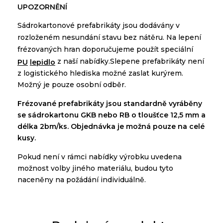
U
POZORNĚNÍ
Sádrokartonové
prefabrikáty
jsou
dodávány
v
rozloženém
nesundání
stavu bez
nátěru
.
Na
lepení
frézovaných
hran
doporučujeme použít
speciální
z
naší
nabídky
.
Slepene prefabrikáty není
PU
lepidlo
z logistického hlediska možné zaslat kurýrem.
Možný je pouze osobní odbě
r.
Frézované
prefabrikáty
jsou
standardně
vyráběny
se
sádrokartonu
GKB
nebo
RB
o tloušťce
12,5 mm a
délka
2bm/ks. O
bjednávka je možná pouze na
celé
kusy.
Pokud
není
v
rámci
nabídky
výrobku
uvedena
možnost
volby
jiného materiálu
,
budou tyto
naceněny
na
požádání
individuálně
.