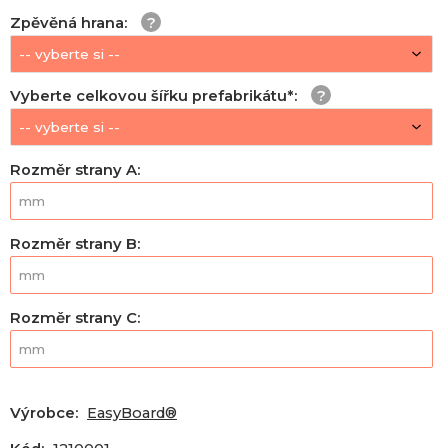
Zpěvěná hrana
:
Vyberte celkovou šířku prefabrikátu*
:
Rozměr strany A
:
Rozměr strany B
:
Rozměr strany C
:
Výrobce:
EasyBoard®