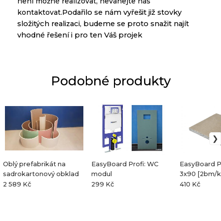
není možné realizovat, neváhejte nás
kontaktovat.
Podařilo se nám vyřešit již stovky
složitých realizaci,
budeme se proto snažit najít
vhodné řešení i pro ten Váš projek
Podobné produkty
Oblý prefabrikát na
EasyBoard Profi: WC
EasyBoard Pr
sadrokartonový obklad
modul
3x90 [2bm/k
2 589 Kč
299 Kč
410 Kč