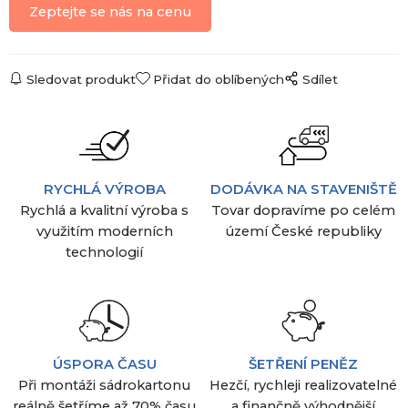
Zeptejte se nás na cenu
Sledovat produkt
Přidat do oblíbených
Sdílet
RYCHLÁ VÝROBA
DODÁVKA NA STAVENIŠTĚ
Rychlá a kvalitní výroba s
Tovar dopravíme po celém
využitím moderních
území České republiky
technologií
ÚSPORA ČASU
ŠETŘENÍ PENĚZ
Při montáži sádrokartonu
Hezčí, rychleji realizovatelné
reálně šetříme až 70% času
a finančně výhodnější