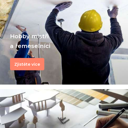
Hobby mistři
a řemeselníci
Zjistěte více