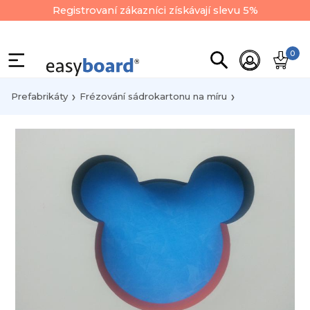
Registrovaní zákazníci získávají slevu 5%
0
Prefabrikáty
Frézování sádrokartonu na míru