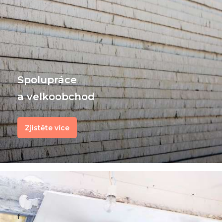
Spolupráce
a velkoobchod
Zjistěte více
f