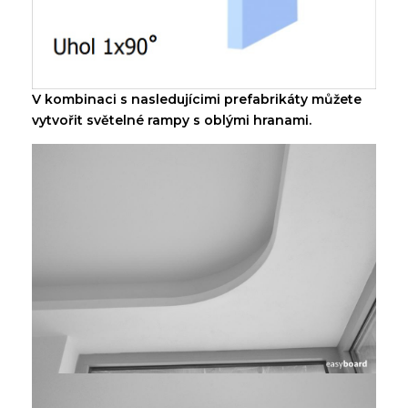
V kombinaci s nasledujícimi prefabrikáty můžete
vytvořit světelné rampy s oblými hranami.