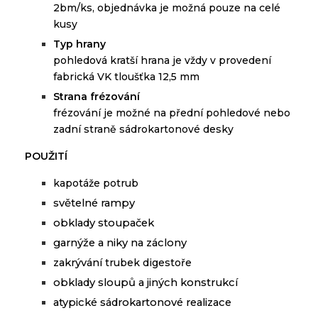
2bm/ks,
objednávka je možná pouze na
celé
kusy
Typ hrany
p
ohledová kratší hrana je vždy v provedení
fabrická VK tloušťka 12,5 mm
Strana frézování
f
rézování je možné na přední pohledové nebo
zadní straně sádrokartonové desky
POUŽITÍ
kapotáže
potrub
světelné
rampy
obklady
stoupaček
garnýže
a
niky
na
záclony
zakrývání
trubek
digestoře
obklady
sloupů
a
jiných konstrukcí
atypické
sádrokartonové
realizace