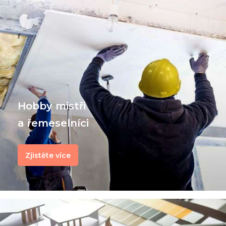
f
Hobby mistři
a řemeselníci
Zjistěte více