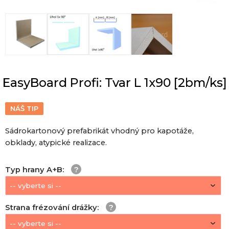
EasyBoard Profi: Tvar L 1x90 [2bm/ks]
NÁŠ TIP
Sádrokartonový prefabrikát vhodný pro kapotáže,
obklady, atypické realizace.
Typ hrany A+B
:
Strana frézování drážky
: