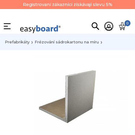
Registrovaní zákazníci získávají slevu 5%
0
Prefabrikáty
Frézování sádrokartonu na míru