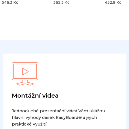
546.3 Kč
362.3 Kč
452.9 Kč
Montážní videa
Jednoduché prezentační videá Vám ukážou
hlavní výhody desek EasyBoard® a jejich
praktické využití.