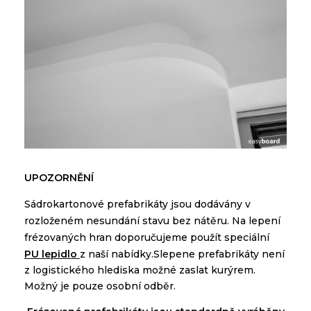
U
POZORNĚNÍ
Sádrokartonové
prefabrikáty
jsou
dodávány
v
rozloženém
nesundání
stavu bez
nátěru
.
Na
lepení
frézovaných
hran
doporučujeme použít
speciální
PU lepidlo
z
naší
nabídky
.
Slepene prefabrikáty není
z logistického hlediska možné zaslat kurýrem.
Možný je pouze osobní odbě
r.