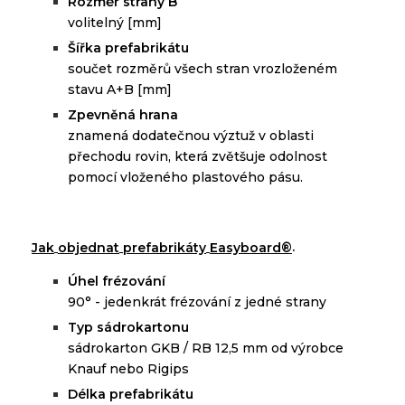
ě
Rozm
r strany B
volitelný [mm]
Š
ířka
prefabrikátu
s
oučet
rozměrů
všech stran
v
rozloženém
stavu
A
+
B
[
mm]
Zpevněná hrana
znamená dodatečnou výztuž v oblasti
přechodu rovin, která zvětšuje odolnost
pomocí vloženého plastového pásu.
.
®
Jak
objednat
prefabrikáty
Easyboard
Ú
hel frézování
90° - j
edenkrát frézování z jedné
strany
Typ sádrokartonu
sádrokarton GKB / RB 12,5 mm od výrobce
Knauf nebo Rigips
D
élka prefabrikátu