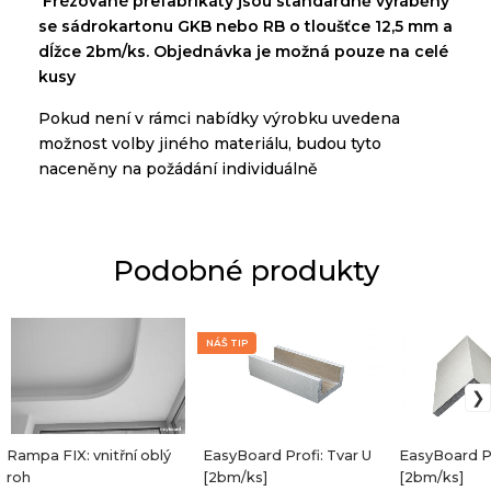
Frézované
prefabrikáty
jsou
standardně
vyráběny
se
sádrokartonu
GKB
nebo
RB
o tloušťce
12,5 mm a
dĺžce
2bm/ks. O
bjednávka je možná pouze na
celé
kusy
Pokud
není
v
rámci
nabídky
výrobku
uvedena
možnost
volby
jiného materiálu
,
budou tyto
naceněny
na
požádání
individuálně
Podobné produkty
NÁŠ TIP
Rampa FIX: vnitřní oblý
EasyBoard Profi: Tvar U
EasyBoard Pr
roh
[2bm/ks]
[2bm/ks]