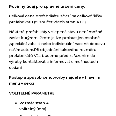
Povinný údaj
pro
správné určení
ceny
.
Celková
cena
prefabrikátu
závisí na
celkové šířky
prefabrikátu
(
tj.
součet
všech
stran
A
+
B
).
Některé
prefabikáty
v
slepená
stavu
není možné
zaslat
kurýrem
.
Proto
je lze
probrat
jen
osobně
,
speciální
zabalit
nebo
individuální
nacenit
dopravu
naším
autem
.
Při objednání
takového
rozměru
prefabrikátů
Vás
budeme
před
zařazením
do
výroby
kontaktovat
a
informovat
o
možnostech
dodání
.
Postup a způsob cenotvorby najdete v hlavním
menu v sekci
VOLITEĽNÉ PARAMETRE
ě
Rozm
r stran A
volitelný [mm]