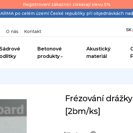
Registrovaní zákazníci získávají slevu 5%
MA po celém území České republiky při objednávkách nad
SK
O nás
Kontakt
Sádrové
Betonové
Akustický
odlitky
produkty
materiál
Frézování drážky 
[2bm/ks]