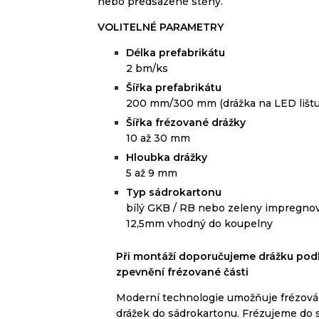
nebo
předsazené
stěny.
VOLITELNÉ PARAMETRY
Délka prefabrikátu
2 bm/ks
Š
ířka prefabrikátu
200 mm/300 mm (
drážka na LED lišt
Š
ířka frézované drážky
10 až 30 mm
H
loubka drážky
5 až 9 mm
Typ sádrokartonu
bílý GKB / RB nebo zeleny impregnov
12,5mm vhodný do koupelny
Při
montáží
doporučujeme
drážku
podl
zpevnění
frézované
části
Moderní technologie umožňuje
frézová
drážek
do sádrokartonu
.
Frézujeme
do 