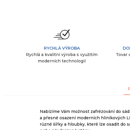
RYCHLÁ VÝROBA
DO
Rychlá a kvalitní výroba s využitím
Tovar 
moderních technologií
Nabízíme
Vám možnost
zafrézování
do sád
a
přesné osazení
moderních
hliníkových
L
různé šířky
a
hloubky
, které lze
osadit
do
s