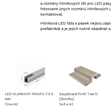
a
rozměry
hliníkových
lišt
pro LED
pás
frézované
jinych
rozměrů
hliníkových
kontaktovat
.
Hliníková LED lišta a pásek nejsou zap
prefabrikát a je jejich nutné objednat 
LED HLINÍKOVÝ PROFIL 7 X 9
EasyBoard Profi: Tvar Ω
MM
[2bm/ks]
1 044 Kč
543.4 Kč