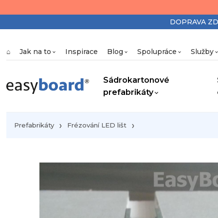
DOPRAVA ZDAR
⌂
Jak na to
Inspirace
Blog
Spolupráce
Služby
Sádrokartonové
prefabrikáty
Prefabrikáty
Frézování LED lišt