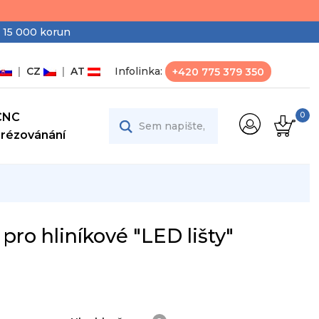
 15 000 korun
|
CZ
|
AT
Infolinka:
+420 775 379 350
CNC
0
Frézovánání
pro hliníkové "LED lišty"