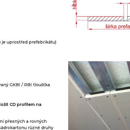
u je uprostřed prefebrikátu
)
aný GKBI / RBI tlouštka
ožit
CD
profilem
na
ní
přesných
a
rovných
sádrokartonu
různé druhy