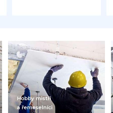
f
Hobby mistři
a řemeselníci