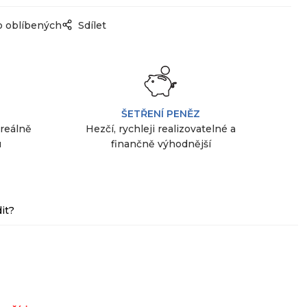
o oblíbených
Sdílet
ŠETŘENÍ PENĚZ
 reálně
Hezčí, rychleji realizovatelné a
u
finančně výhodnější
it?