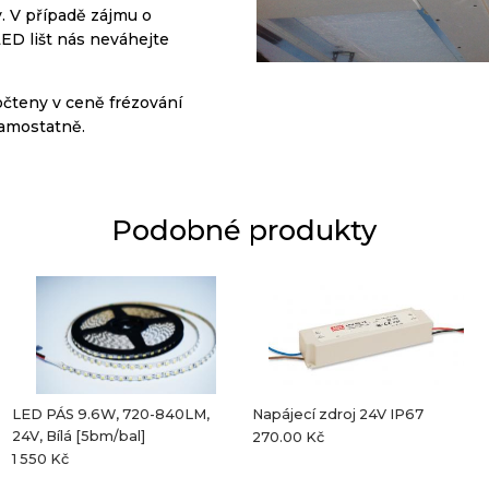
y
.
V
případě zájmu o
LED
lišt
nás neváhejte
očteny v ceně frézování
samostatně.
Podobné produkty
LED PÁS 9.6W, 720-840LM,
Napájecí zdroj 24V IP67
24V, Bílá [5bm/bal]
270.00 Kč
1 550 Kč