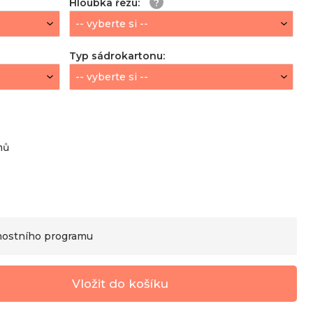
Hloubka řezu
:
Typ sádrokartonu
:
nů
nostního programu