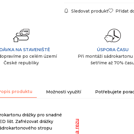
Sledovat produkt
Přidat d
DÁVKA NA STAVENIŠTĚ
ÚSPORA ČASU
dopravíme po celém území
Při montáži sádrokartonu
České republiky
šetříme až 70% čas
Popis produktu
Možnosti využití
Potřebujete porad
rokartonu
drážky
pro snadné
ED
lišt
.
Zafrézovat
drážky
ádrokartonového
stropu