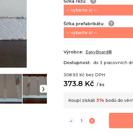
Šířka řezu
:
Šířka prefabrikátu
:
Výrobce:
EasyBoard®
Dostupnost:
do 3 pracovních d
308.93
Kč
bez DPH
373.8
Kč
ks
Koupí získáš
374
bodů do věr