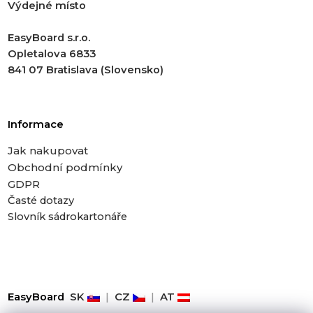
Výdejné místo
EasyBoard s.r.o.
Opletalova 6833
841 07 Bratislava (Slovensko)
Informace
Jak nakupovat
Obchodní podmínky
GDPR
Časté dotazy
Slovník sádrokartonáře
EasyBoard
SK
|
CZ
|
AT