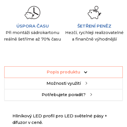
ÚSPORA ČASU
ŠETŘENÍ PENĚZ
Při montáži sádrokartonu
Hezčí, rychleji realizovatelné
reálně šetříme až 70% času
a finančně výhodnější
Popis produktu
Možnosti využití
Potřebujete poradit?
Hliníkový
LED
profil
pro
LED
světelné
pásy
+
difuzor
v
ceně
.