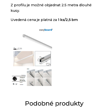
Z
profilu
je
možné
objednat
2.5
metra dlouhé
kusy
.
Uvedená
cena
je platná
za
1 ks/2,5 bm
Podobné produkty