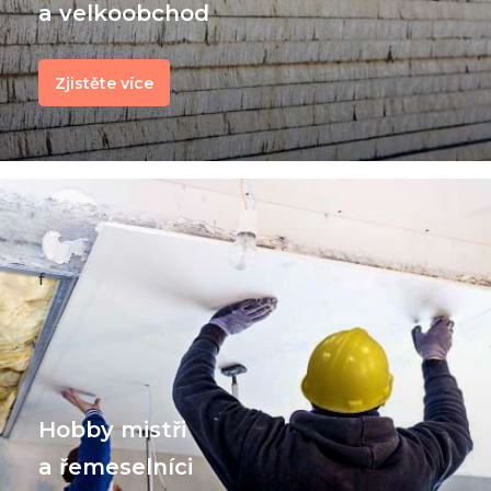
a velkoobchod
Zjistěte více
f
Hobby mistři
a řemeselníci