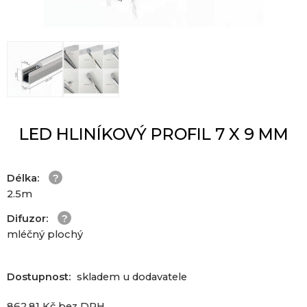
LED HLINÍKOVÝ PROFIL 7 X 9 MM
Délka
:
2.5m
Difuzor
:
mléčný plochý
Dostupnost:
skladem u dodavatele
862.81
Kč
bez DPH