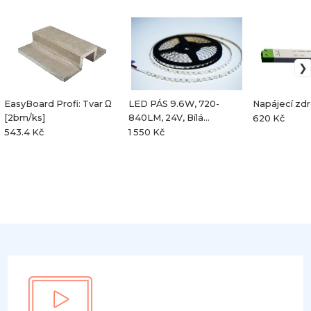
EasyBoard Profi: Tvar Ω
LED PÁS 9.6W, 720-
Napájecí zdr
[2bm/ks]
840LM, 24V, Bílá
620 Kč
[5bm/bal]
543.4 Kč
1 550 Kč