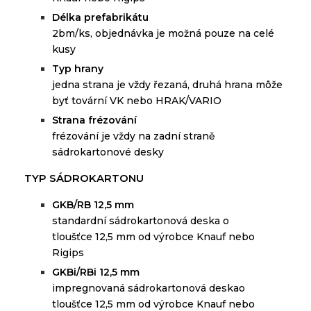
D
élka prefabrikátu
2bm/ks,
objednávka je možná pouze na
celé
kusy
Typ hrany
jedna strana je vždy řezaná, druhá hrana môže
byť tovární VK nebo HRAK/VARIO
Strana frézování
frézování je vždy na zadní straně
sádrokartonové desky
TYP SÁDROKARTONU
GKB/RB 12,5 mm
standardní
sádrokartonová
deska
o
tloušťce
12,5 mm
od
výrobce
Knauf
nebo
Rigips
GKBi/RBi 12,5 mm
i
mpregnovaná sádrokartonová deskao
tloušťce 12,5 mm od výrobce Knauf nebo