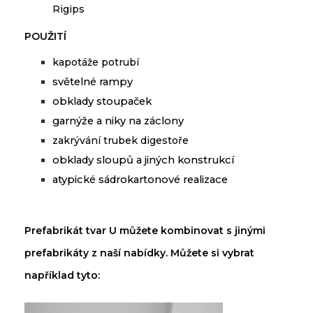
Rigips
POUŽITÍ
kapotáže
potrubí
světelné
rampy
obklady
stoupaček
garnýže
a
niky
na
záclony
zakrývání
trubek
digestoře
obklady
sloupů
a
jiných konstrukcí
atypické
sádrokartonové
realizace
Prefabrikát tvar U můžete kombinovat s jinými
prefabrikáty z naší nabídky. Můžete si vybrat
například tyto: