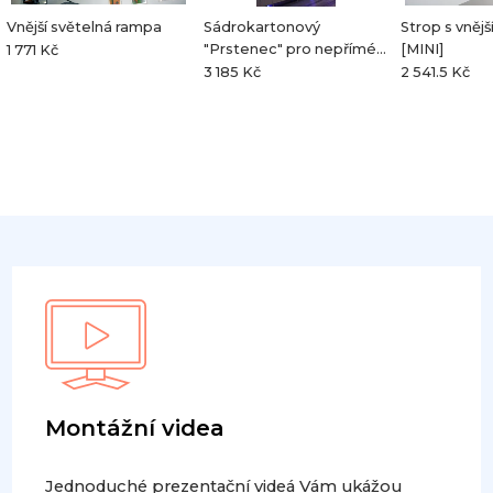
Vnější světelná rampa
Sádrokartonový
Strop s vně
"Prstenec" pro nepřímé
[MINI]
1 771 Kč
osvětlení
3 185 Kč
2 541.5 Kč
Montážní videa
Jednoduché prezentační videá Vám ukážou