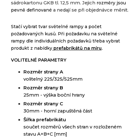
sádrokartonu GKB tl. 12,5 mm.
Jejich
rozměry jsou
pevně definované
a nedají se při objednávce měnit.
Stačí vybrat tvar světelné rampy a počet
požadovaných kusů.
Při požadavku na světelné
rampy dle individuálních požadavků
třeba vybrat
produkt z nabídky
prefabrikátů na míru
.
VOLITELNÉ PARAMETRY
Rozm
ě
r strany A
volitelný 225/325/525mm
Rozm
ě
r strany B
25mm - v
ýška
boční
hrany
Rozm
ě
r strany C
30mm -
horní zapuštěná část
Ší
ř
ka prefabrikátu
s
oučet rozměrů všech stran v rozloženém
stavu A+B+C
[
mm]