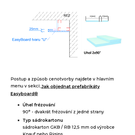
P
ostup
a
způsob
cenotvorby
najdete
v
hlavním
menu
v
sekci
:
Jak
objednat
prefabrikáty
Easyboard
®
Ú
hel frézování
90° - dva
krát frézování z jedné
strany
Typ sádrokartonu
sádrokarton GKB / RB 12,5 mm od výrobce
Knauf nebo Rigips