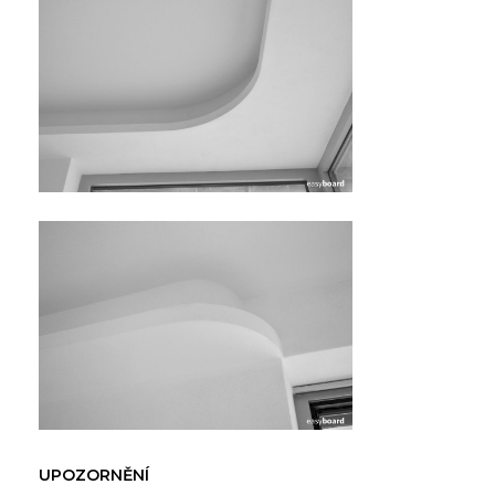
U
POZORNĚNÍ