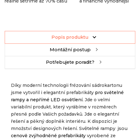
reálně šetříme až 70% času
a finančně výhodnější
Popis produktu
Montážní postup
Potřebujete poradit?
Díky moderní technologii frézování sádrokartonu
jsme vytvořil
i elegantní prefabrikáty
pro světelné
rampy a nepřímé LED osvětlení.
Jde o velmi
variabilní produkt, který vyrábíme v
rozměrech
přesně podle Vašich požadavků.
Jde o elegantní
řešení a pěkný doplněk interiéru.
K dispozici je
množství designových řešení.
Světelné rampy jsou
cenově zvýhodněné prefabrikáty
vyrobené ze