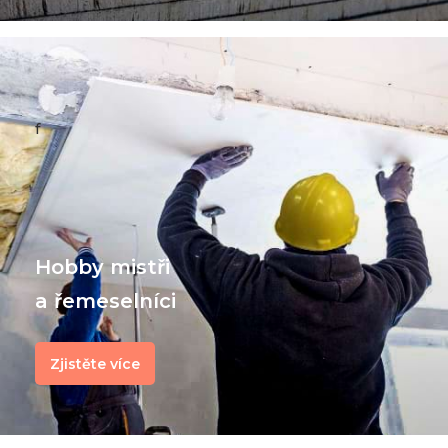
f
Hobby mistři
a řemeselníci
Zjistěte více