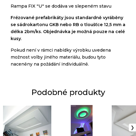
Rampa FIX "U" se dodáva ve slepeném stavu
Frézované
prefabrikáty
jsou
standardně
vyráběny
se
sádrokartonu
GKB
nebo
RB
o tloušťce
12,5 mm a
délka
2bm/ks. O
bjednávka je možná pouze na
celé
kusy
.
Pokud
není
v
rámci
nabídky
výrobku
uvedena
možnost
volby
jiného materiálu
,
budou tyto
naceněny
na
požádání
individuálně
.
Podobné produkty