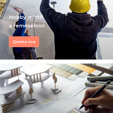
Hobby mistři
a řemeselníci
Zjistěte více