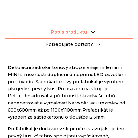
Popis produktu
Potřebujete poradit?
Dekorační
sádrokartonový
strop
s vnějším
lemem
MINI
s
možností doplnění
o
nepřímé
LED
osvětlení
po
obvodu
.
Sádrokartonový
prefabrikát
je
vyroben
jako jeden
pevný
kus
.
Po osazení
na
strop
je
třeba
přesádrovat
a
přebrousit
hlavičky
šroubů
,
napenetrovat
a
vymalovat
.
Na výběr
jsou
rozměry
od
600x600mm
až
po
1100x1100mm
.
Prefabrikát
je
vyroben
ze
sádrokartonu
o tloušťce
12.5mm
.
Prefabrikát
je
dodáván
v
slepeném
stavu
jako jeden
pevný
kus
,
všechny spoje
jsou
vypáskované
,