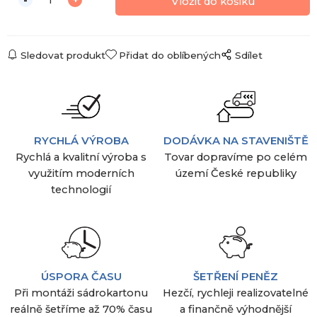
Sledovat produkt
Přidat do oblíbených
Sdílet
RYCHLÁ VÝROBA
DODÁVKA NA STAVENIŠTĚ
Rychlá a kvalitní výroba s
Tovar dopravíme po celém
využitím moderních
území České republiky
technologií
ÚSPORA ČASU
ŠETŘENÍ PENĚZ
Při montáži sádrokartonu
Hezčí, rychleji realizovatelné
reálně šetříme až 70% času
a finančně výhodnější