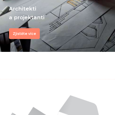
Architekti
a projektanti
Zjistěte více