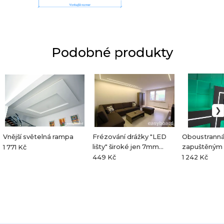
Podobné produkty
Vnější světelná rampa
Frézování drážky "LED
Oboustranná
lišty" široké jen 7mm
zapuštěným
1 771 Kč
[2bm/ks]
profilem 2 
449 Kč
1 242 Kč