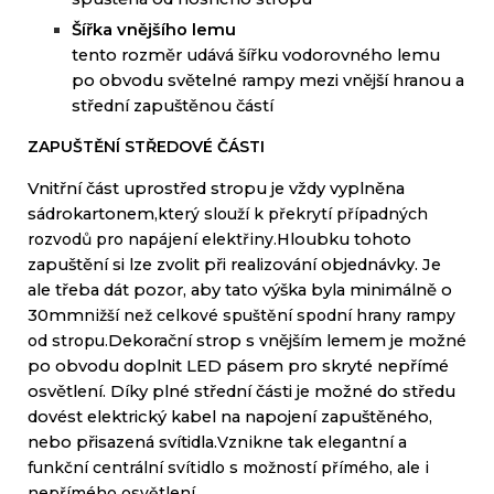
Š
ířka vnějšího lemu
tento rozměr udává šířku vodorovného lemu
po obvodu světelné rampy mezi vnější hranou a
střední zapuštěnou
částí
ZAPUŠTĚNÍ
STŘEDOVÉ
ČÁSTI
Vnitřní část
uprostřed
stropu
je
vždy
vyplněna
sádrokartonem
,
který slouží k
překrytí
případných
rozvodů
pro
napájení
elektřiny
.
Hloubku
tohoto
zapuštění
si
lze
zvolit při
realizování
objednávky
.
Je
ale
třeba
dát
pozor
,
aby
tato
výška
byla minimálně
o
30mm
nižší
než
celkové
spuštění
spodní hrany
rampy
od
stropu
.
Dekorační
strop
s vnějším
lemem
je
možné
po
obvodu
doplnit
LED
pásem
pro
skryté
nepřímé
osvětlení
.
Díky plné
střední části
je
možné
do
středu
dovést
elektrický
kabel
na
napojení
zapuštěného
,
nebo
přisazená
svítidla
.
Vznikne
tak
elegantní
a
funkční
centrální svítidlo
s
možností přímého
,
ale
i
nepřímého osvětlení
.