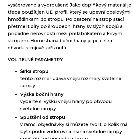
vysádrované
a
vybroušené
.
Jako
doplňkový
materiál
je
třeba použít
jen
UD
profil
,
který
se
upevní
ocelovými
hmoždinkami
do
stropu
.
Po osazení
na
strop
stačí
přetmelit
díry
po
šroubech,
hrany
svislých
spojů
a
případné nerovnosti
mezi
prefabrikátem
a
křivým
stropem.
Horní
strana
boční
hrany
je
po
celém
obvodu
strojově
zaříznutá
.
VOLITELNÉ PARAMETRY
Šírka stropu
tento rozměr
udává
vnější rozměry
světelné
rampy
V
ýška boční hrany
vyberte si výšku vnější hrany po obvodu
světelné rampy
Spuštění od stropu
v rámci objednávky si můžete zvolit, o kolik má
být spodní vodorovná hrana světelné rampy
spuštěna od nosného stropu