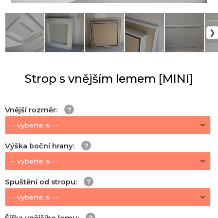
Strop s vnějším lemem [MINI]
Vnější rozměr
:
Výška boční hrany
:
Spuštění od stropu
:
Šířka vnějšího lemu
: