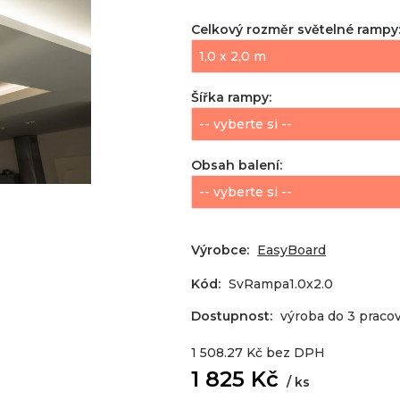
Celkový rozměr světelné rampy
Šířka rampy
:
Obsah balení
:
Výrobce:
EasyBoard
Kód:
SvRampa1.0x2.0
Dostupnost:
výroba do 3 praco
1 508.27
Kč
bez DPH
1 825
Kč
ks