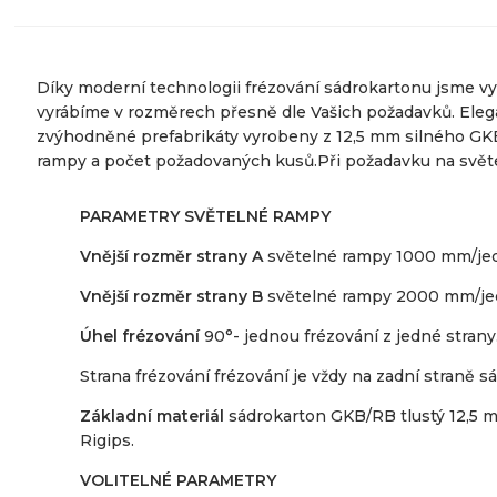
Díky moderní technologii frézování sádrokartonu jsme vyt
vyrábíme v rozměrech přesně dle Vašich požadavků. Elega
zvýhodněné prefabrikáty vyrobeny z 12,5 mm silného GKB
rampy a počet požadovaných kusů.Při požadavku na světel
PARAMETRY SVĚTELNÉ RAMPY
Vnější rozměr strany A
světelné rampy 1000 mm/jed
Vnější rozměr strany B
světelné rampy 2000 mm/jed
Úhel frézování
90°- jednou frézování z jedné strany
Strana frézování frézování je vždy na zadní straně 
Základní materiál
sádrokarton GKB/RB tlustý 12,5 
Rigips.
VOLITELNÉ PARAMETRY