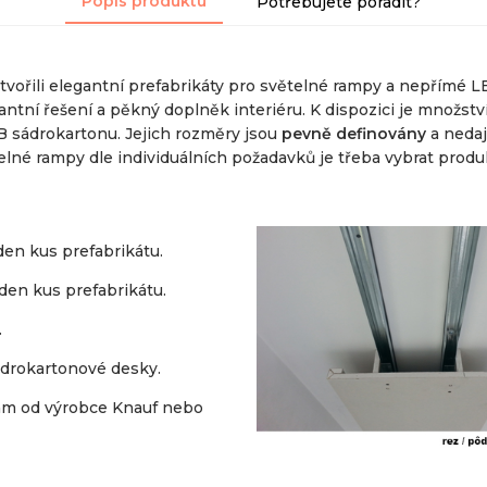
Popis produktu
Potřebujete poradit?
vořili elegantní prefabrikáty pro světelné rampy a nepřímé LED
ntní řešení a pěkný doplněk interiéru. K dispozici je množst
 sádrokartonu. Jejich rozměry jsou
pevně definovány
a nedaj
né rampy dle individuálních požadavků je třeba vybrat produk
en kus prefabrikátu.
en kus prefabrikátu.
.
sádrokartonové desky.
mm od výrobce Knauf nebo