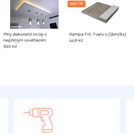
NÁŠ TIP
Plný dekorační strop s
Rampa FIX: Tvaru U [2bm/ks]
nepřímým osvětlením
449 Kč
920 Kč