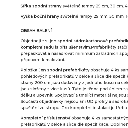
Šířka spodní strany
světelné rampy 25 cm, 30 cm, 4
Výška boční hrany
světelné rampy 25 mm, 50 mm, 
OBSAH BALENÍ
Objednejte si jen
spodní sádrokartonové prefabri
kompletní sadu is příslušenstvím
.Prefabrikáty stačí
přepáskovat a nasádrovat minimum základních spojů
připraven k malování.
Položka Jen spodní prefabrikáty
obsahuje 4 ks sa
pohledových prefabrikátů v délce a šířce dle specifi
strany 200 cm jsou dodávány z jednoho kusu na cel
jsou složeny z více kusů. Tyto je třeba pod úhlem 
délku a upevnit. Spojovací a tmelící materiál nejsou
Součástí objednávky nejsou ani UD profily a sádrok
spuštění ze stropu. Pro kompletní instalaci je třeba
Kompletní příslušenství
obsahuje 4 ks samostatný
prefabrikátů v délce a šířce dle specifikace. Doplněn