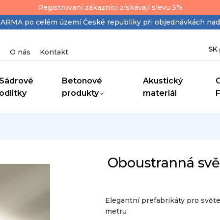
Registrovaní zákazníci získávají slevu 5%
MA po celém území České republiky při objednávkách nad
SK
O nás
Kontakt
Sádrové
Betonové
Akustický
odlitky
produkty
materiál
Oboustranná svět
Elegantní prefabrikáty pro svět
metru