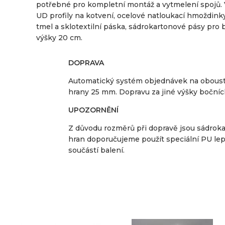
potřebné pro kompletní montáž a vytmelení spojů. V
UD profily na kotvení, ocelové natloukací hmoždink
tmel a sklotextilní páska, sádrokartonové pásy pro 
výšky 20 cm.
DOPRAVA
Automatický systém objednávek na oboustr
hrany 25 mm. Dopravu za jiné výšky bočních
UPOZORNĚNÍ
Z důvodu rozměrů při dopravě jsou sádrok
hran doporučujeme použít speciální PU lepi
součástí balení.