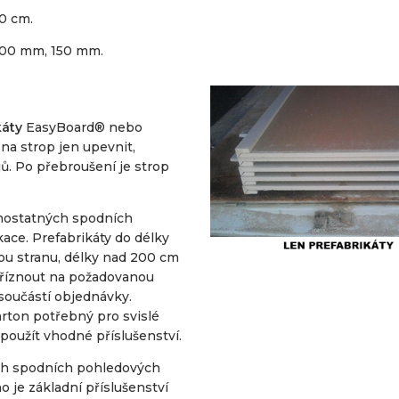
0 cm.
100 mm, 150 mm.
káty
EasyBoard® nebo
 na strop jen upevnit,
. Po přebroušení je strop
mostatných spodních
kace. Prefabrikáty do délky
ou stranu, délky nad 200 cm
zaříznout na požadovanou
 součástí objednávky.
arton potřebný pro svislé
 použít vhodné příslušenství.
ch spodních pohledových
o je základní příslušenství