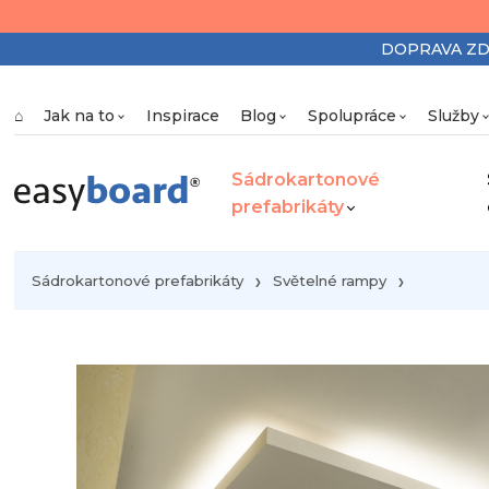
DOPRAVA ZDAR
⌂
Jak na to
Inspirace
Blog
Spolupráce
Služby
Sádrokartonové
prefabrikáty
Sádrokartonové prefabrikáty
Světelné rampy