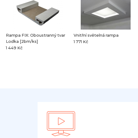
Rampa FIX: Oboustranný tvar
Vnitřní světelná rampa
Loďka [2bm/ks]
1 771 Kč
1 449 Kč