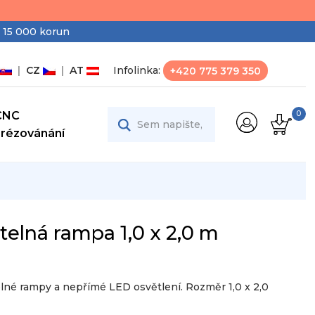
 15 000 korun
|
CZ
|
AT
Infolinka:
+420 775 379 350
CNC
0
Frézovánání
elná rampa 1,0 x 2,0 m
elné rampy a nepřímé LED osvětlení. Rozměr 1,0 x 2,0