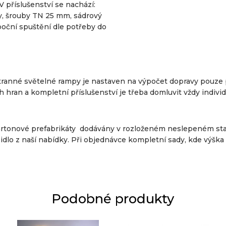
 příslušenství se nachází:
y, šrouby TN 25 mm, sádrový
boční spuštění dle potřeby do
anné světelné rampy je nastaven na výpočet dopravy pouze p
 hran a kompletní příslušenství je třeba domluvit vždy individ
artonové prefabrikáty dodávány v rozloženém neslepeném sta
dlo z naší nabídky. Při objednávce kompletní sady, kde výška b
Podobné produkty