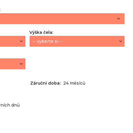
:
Výška čela
:
Záruční doba:
24 měsíců
vních dnů