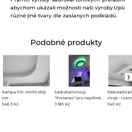
V 
abychom 
ukázali
možnosti
naší výroby
.
Uplatn
různé jiné
tvary dle
zaslaných
podkladů
.
Podobné produkty
Rampa FIX: vnitřní oblý
Sádrokartonový
Dekorační p
roh
"Prstenec" pro nepřímé
strop - rozm
osvětlení
100cm
546.3 Kč
3 185 Kč
340 Kč