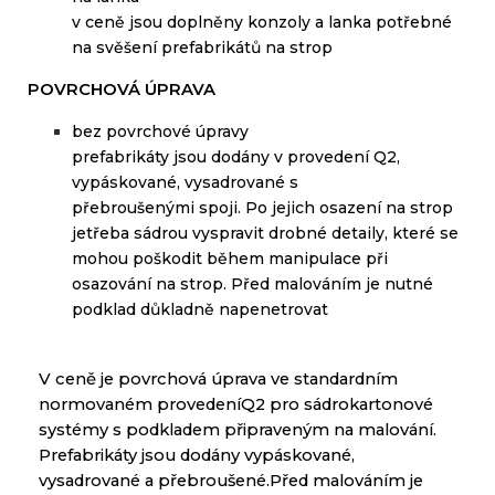
v
ceně
jsou doplněny
konzoly
a
lanka
potřebné
na
svěšení
prefabrikátů
na
strop
POVRCHOVÁ ÚPRAVA
bez povrchové úpravy
prefabrikáty
jsou dodány
v provedení
Q2
,
vypáskované
,
vysadrované
s
přebroušenými
spoji
.
Po jejich
osazení
na strop
jetřeba sádrou vyspravit drobné detaily, které se
mohou poškodit během manipulace při
osazování na strop. Před malováním je nutné
podklad důkladně napenetrovat
V ceně je povrchová úprava ve standardním
normovaném provedeníQ2 pro sádrokartonové
systémy s podkladem připraveným na malování.
Prefabrikáty jsou dodány vypáskované,
vysadrované a přebroušené.Před malováním je