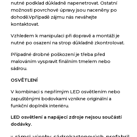
nutné podklad důkladně napenetrovat. Ostatní
možnosti povrchové úpravy jsou naceněny po
dohodě.Vpřípadě zájmu nás neváhejte
kontaktovat.
Vzhledem k manipulaci při dopravě a montáži je
nutné po osazení na strop důkladně zkontrolovat.
Případné drobné poškození je třeba před
malováním vyspravit finálním tmelem nebo
sádrou.
OSVĚTLENÍ
V kombinaci
s nepřímým
LED
osvětlením
nebo
zapuštěnými
bodovkami
vznikne
originální a
funkční doplněk
interiéru
.
LED
osvětlení a
napájecí zdroje
nejsou součástí
dodávky
.
rámci
výroby
sádrokartonových
prefabriká