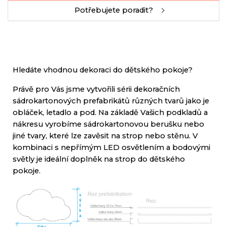
Potřebujete poradit?
Hledáte vhodnou
dekoraci do
dětského pokoje
?
Právě pro Vás
jsme
vytvořili sérii
dekoračních
sádrokartonových
prefabrikátů
různých tvarů
jako
je
obláček
, letadlo
a pod
.
Na
základě
Vašich
podkladů
a
nákresu
vyrobíme
sádrokartonovou
berušku
nebo
jiné
tvary
, které lze
zavěsit
na strop
nebo stěnu
.
V
kombinaci
s nepřímým
LED
osvětlením
a
bodovými
světly
je
ideální doplněk
na strop
do
dětského
pokoje
.