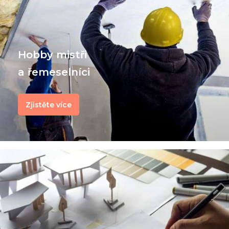
Hobby mistři
a řemeselníci
Zjistěte více