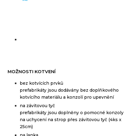
MOŽNOSTI KOTVENÍ
bez kotvících prvků
prefabrikáty jsou dodávány bez doplňkového
kotvícího materiálu a konzolí pro upevnění
na závitovou tyč
prefabrikáty
jsou doplněny
o
pomocné
konzoly
na
uchycení
na
strop
přes
závitovou
tyč
(
4ks
x
25cm
)
na lanka