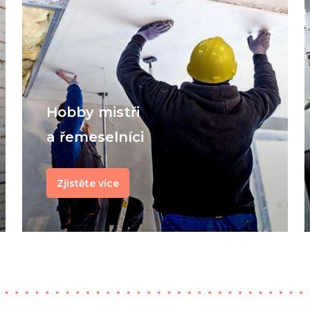
f
Hobby mistři
a řemeselníci
Zjistěte více