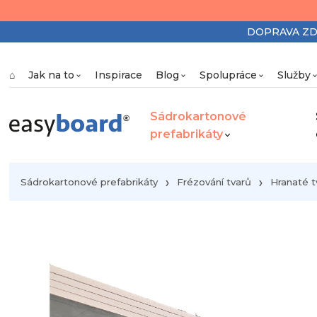
DOPRAVA ZDAR
⌂
Jak na to
Inspirace
Blog
Spolupráce
Služby
Sádrokartonové
prefabrikáty
Sádrokartonové prefabrikáty
Frézování tvarů
Hranaté t