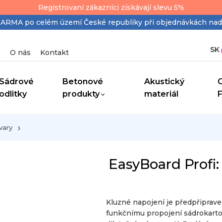
Registrovaní zákazníci získávají slevu 5%
MA po celém území České republiky při objednávkách nad
SK
O nás
Kontakt
Sádrové
Betonové
Akustický
odlitky
produkty
materiál
vary
EasyBoard Profi:
Kluzné napojení je předpřiprav
funkčnímu propojení sádrokarton