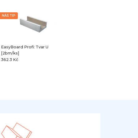
NÁŠ TIP
EasyBoard Profi: Tvar U
[2bm/ks]
362.3 Kč