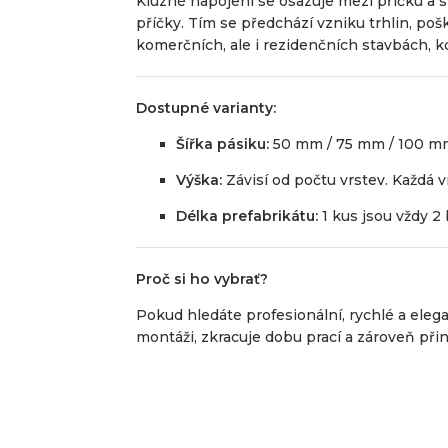
Kluzné napojení se osazuje mezi příčku a 
příčky. Tím se předchází vzniku trhlin, poš
komerčních, ale i rezidenčních stavbách, kd
Dostupné varianty:
Šířka pásiku:
50 mm / 75 mm / 100 m
Výška:
Závisí od počtu vrstev. Každá 
Délka prefabrikátu:
1 kus jsou vždy 2
Proč si ho vybrať?
Pokud hledáte profesionální, rychlé a elega
montáži, zkracuje dobu prací a zároveň přin