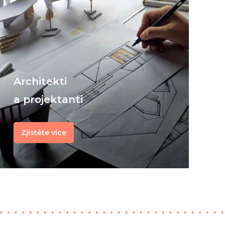
Architekti
a projektanti
Zjistěte více