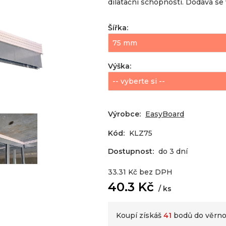
dilatační schopnosti. Dodává se
Šířka
:
Výška
:
Výrobce:
EasyBoard
Kód:
KLZ75
Dostupnost:
do 3 dní
33.31
Kč
bez DPH
40.3
Kč
ks
Koupí získáš
41
bodů do věrno