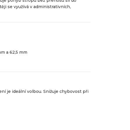
uje pohyb stropu bez přenosu sil do
ěji se využívá v administrativních,
 mm a 62,5 mm
ní je ideální volbou. Snižuje chybovost při