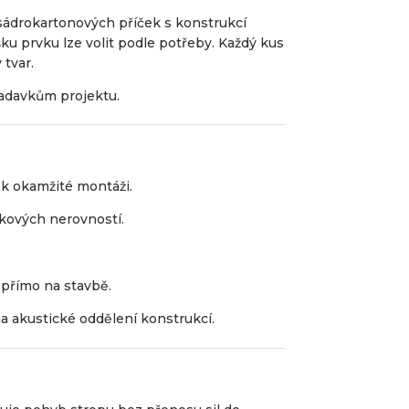
sádrokartonových příček s konstrukcí
šku prvku lze volit podle potřeby. Každý kus
 tvar.
adavkům projektu.
 k okamžité montáži.
ýškových nerovností.
 přímo na stavbě.
 akustické oddělení konstrukcí.