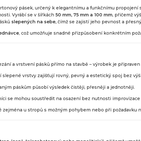
artonový pásek, určený k elegantnímu a funkčnímu propojení 
osti. Vyrábí se v šířkách
50 mm, 75 mm a 100 mm
, přičemž vý
pásků
slepených na sebe,
čímž se zajistí jeho pevnost a přesný
bjednávce
, což umožňuje snadné přizpůsobení konkrétním pož
ezání a vrstvení pásků přímo na stavbě – výrobek je připraven
í slepené vrstvy zajišťují rovný, pevný a estetický spoj bez v
zaným páskům působí výsledek čistěji, přesněji a jednotněji.
níci se mohou soustředit na osazení bez nutnosti improvizace
é zejména u stropů s možným pohybem nebo při požadavku na