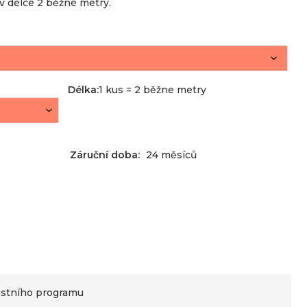
 v délce 2 běžné metry.
Délka
:
1 kus = 2 běžne metry
Záruční doba:
24 měsíců
stního programu