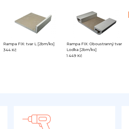
Rampa FIX: tvar L [2bm/ks]
Rampa FIX: Oboustranný tvar
Loďka [2bm/ks]
344 Kč
1 449 Kč