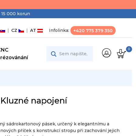
 15 000 korun
|
CZ
|
AT
Infolinka:
+420 775 379 350
CNC
0
Frézovánání
 Kluzné napojení
ený sádrokartonový pásek, určený k elegantnímu a
ových příček s konstrukcí stropu při zachování jejich