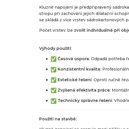
Kluzné napojení je předpřipravený sádrok
stropu při zachování jejich dilatační schopn
se skládá z více vrstev sádrokartonových 
Počet vrstev lze
zvolit individuálně při o
Výhody použití:
Časová úspora
: Odpadá potřeba ř
KonzistentnÍ kvalita
: Profesionáln
Estetické řešení
: Oproti ručně ře
Zvýšená efektivita práce
: Montáž
Technicky správne řešení
: Vhodn
Použití na stavbě: