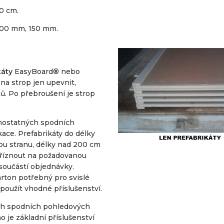
0 cm.
100 mm, 150 mm.
káty
EasyBoard® nebo
 na strop jen upevnit,
. Po přebroušení je strop
mostatných spodních
kace. Prefabrikáty do délky
ou stranu, délky nad 200 cm
zaříznout na požadovanou
 součástí objednávky.
arton potřebný pro svislé
 použít vhodné příslušenství.
ch spodních pohledových
o je základní příslušenství