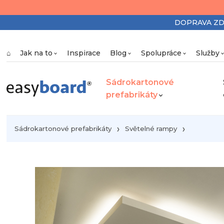
DOPRAVA ZDAR
⌂
Jak na to
Inspirace
Blog
Spolupráce
Služby
Sádrokartonové
prefabrikáty
Sádrokartonové prefabrikáty
Světelné rampy