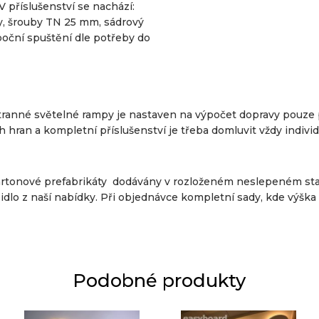
 příslušenství se nachází:
y, šrouby TN 25 mm, sádrový
boční spuštění dle potřeby do
anné světelné rampy je nastaven na výpočet dopravy pouze p
 hran a kompletní příslušenství je třeba domluvit vždy individ
artonové prefabrikáty dodávány v rozloženém neslepeném sta
dlo z naší nabídky. Při objednávce kompletní sady, kde výška b
Podobné produkty