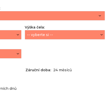
:
Výška čela
:
Záruční doba:
24 měsíců
vních dnů