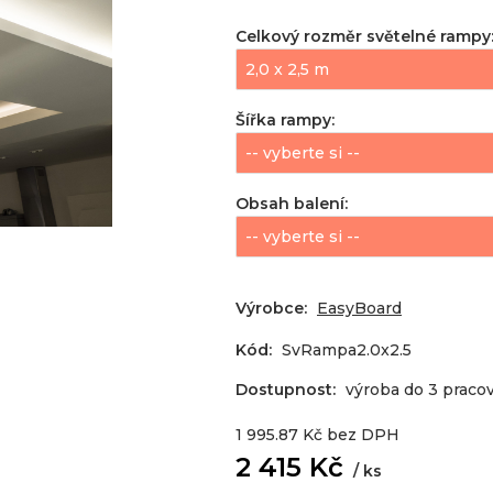
Celkový rozměr světelné rampy
Šířka rampy
:
Obsah balení
:
Výrobce:
EasyBoard
Kód:
SvRampa2.0x2.5
Dostupnost:
výroba do 3 praco
1 995.87
Kč
bez DPH
2 415
Kč
ks