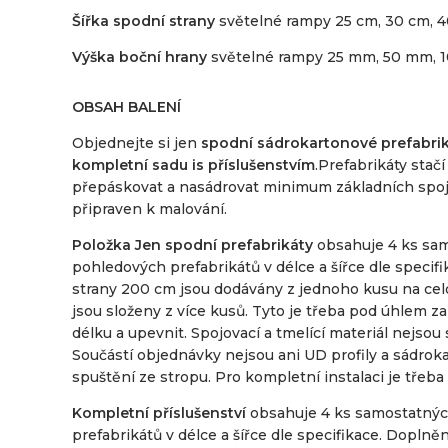
Šířka spodní strany
světelné rampy 25 cm, 30 cm, 4
Výška boční hrany
světelné rampy 25 mm, 50 mm, 
OBSAH BALENÍ
Objednejte si jen
spodní sádrokartonové prefabri
kompletní sadu is příslušenstvím
.Prefabrikáty stačí
přepáskovat a nasádrovat minimum základních spojů
připraven k malování.
Položka Jen spodní prefabrikáty
obsahuje 4 ks sa
pohledových prefabrikátů v délce a šířce dle specifi
strany 200 cm jsou dodávány z jednoho kusu na cel
jsou složeny z více kusů. Tyto je třeba pod úhlem 
délku a upevnit. Spojovací a tmelící materiál nejsou
Součástí objednávky nejsou ani UD profily a sádrok
spuštění ze stropu. Pro kompletní instalaci je třeba
Kompletní příslušenství
obsahuje 4 ks samostatný
prefabrikátů v délce a šířce dle specifikace. Doplněn