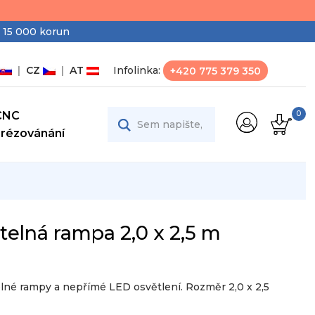
 15 000 korun
|
CZ
|
AT
Infolinka:
+420 775 379 350
CNC
0
Frézovánání
elná rampa 2,0 x 2,5 m
elné rampy a nepřímé LED osvětlení. Rozměr 2,0 x 2,5