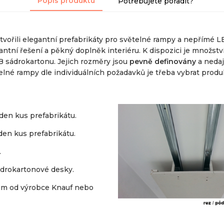
Popis produktu
Potřebujete poradit?
vořili elegantní prefabrikáty pro světelné rampy a nepřímé LED
ntní řešení a pěkný doplněk interiéru. K dispozici je množst
 sádrokartonu. Jejich rozměry jsou
pevně definovány
a nedaj
né rampy dle individuálních požadavků je třeba vybrat produk
en kus prefabrikátu.
en kus prefabrikátu.
.
sádrokartonové desky.
mm od výrobce Knauf nebo