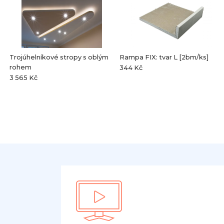
Trojúhelníkové stropy s oblým
Rampa FIX: tvar L [2bm/ks]
rohem
344 Kč
3 565 Kč