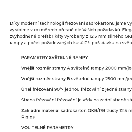
Díky moderní technologii frézování sádrokartonu jsme vyt
vyrábíme v rozměrech přesně dle Vašich požadavků. Elega
zvýhodněné prefabrikáty vyrobeny z 12,5 mm silného GKB
rampy a počet požadovaných kusů.Při požadavku na světel
PARAMETRY SVĚTELNÉ RAMPY
Vnější rozměr strany A
světelné rampy 2000 mm/jed
Vnější rozměr strany B
světelné rampy 2500 mm/jed
Úhel frézování
90°- jednou frézování z jedné strany
Strana frézování frézování je vždy na zadní straně 
Základní materiál
sádrokarton GKB/RB tlustý 12,5 
Rigips.
VOLITELNÉ PARAMETRY