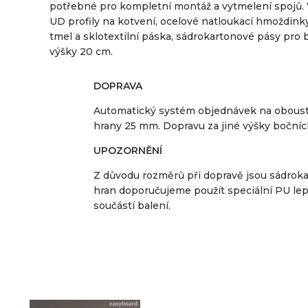
potřebné pro kompletní montáž a vytmelení spojů. V
UD profily na kotvení, ocelové natloukací hmoždink
tmel a sklotextilní páska, sádrokartonové pásy pro 
výšky 20 cm.
DOPRAVA
Automatický systém objednávek na oboustr
hrany 25 mm. Dopravu za jiné výšky bočních
UPOZORNĚNÍ
Z důvodu rozměrů při dopravě jsou sádrok
hran doporučujeme použít speciální PU lepi
součástí balení.