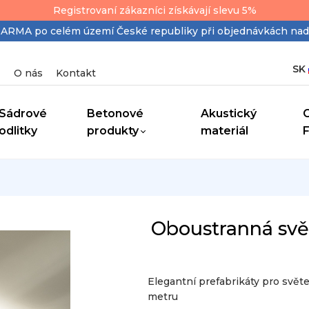
Registrovaní zákazníci získávají slevu 5%
MA po celém území České republiky při objednávkách nad
SK
O nás
Kontakt
Sádrové
Betonové
Akustický
odlitky
produkty
materiál
Oboustranná svět
Elegantní prefabrikáty pro svět
metru