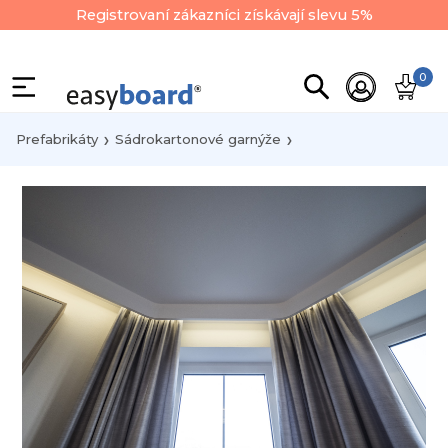
Registrovaní zákazníci získávají slevu 5%
0
Prefabrikáty
Sádrokartonové garnýže