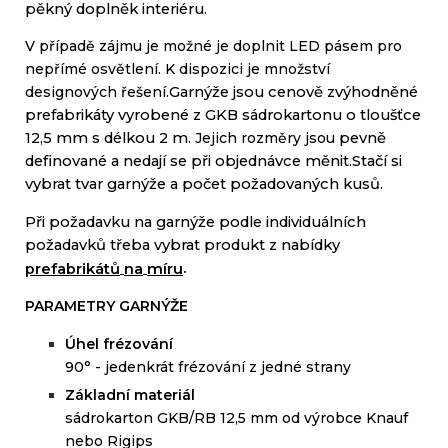
pěkný
doplněk
interiéru
.
V
případě zájmu
je možné je
doplnit
LED
pásem
pro
nepřímé
osvětlení
.
K dispozici
je množství
designových
řešení
.
Garnýže
jsou
cenově
zvýhodněné
prefabrikáty
vyrobené
z GKB sádrokartonu o tloušťce
12,5 mm
s délkou
2 m
.
Jejich
rozměry jsou
pevně
definované
a
nedají
se
při objednávce
měnit
.
Stačí si
vybrat
tvar
garnýže
a
počet
požadovaných
kusů
.
Při požadavku na
garnýže
podle individuálních
požadavků
třeba
vybrat produkt
z
nabídky
.
prefabrikátů
na
míru
PARAMETRY GARNÝŽE
Úhel frézování
90° -
jedenkrát
frézování
z
jedné
strany
Z
ákladní materiál
sádrokarton GKB/RB 12,5 mm od výrobce Knauf
nebo Rigips