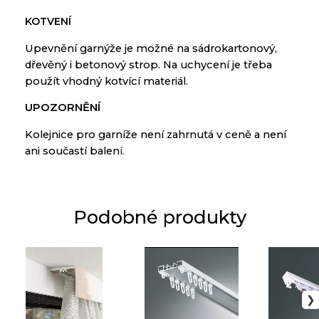
KOTVENÍ
Upevnění
garnýže
je
možné
na
sádrokartonový
,
dřevěný
i
betonový
strop
.
Na
uchycení
je
třeba
použít
vhodný
kotvící materiál
.
UPOZORNĚNÍ
Kolejnice pro garníže není zahrnutá v ceně a není
ani součastí balen
í.
Podobné produkty