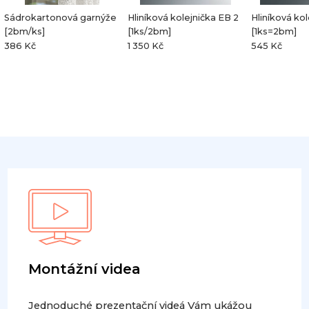
Sádrokartonová garnýže
Hliníková kolejnička EB 2
Hliníková kol
[2bm/ks]
[1ks/2bm]
[1ks=2bm]
386 Kč
1 350 Kč
545 Kč
Montážní videa
Jednoduché prezentační videá Vám ukážou