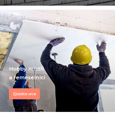
f
Hobby mistři
a řemeselníci
Zjistěte více