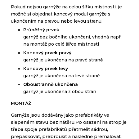
Pokud
nejsou
garnýže
na
celou šířku
místnosti
,
je
možné
si
objednat
koncový
modul
garnýže
s
ukončením
na pravou
nebo
levou stranu
.
P
růběžný
prvek
garnýž
bez
bočního
ukončení
,
vhodná
např
.
na
montáž
po
celé šířce
místnosti
Koncový prvek pravý
garnýž je ukončena na pravé straně
Koncový prvek levý
garnýž je ukončena na levé straně
O
boustranně ukončena
garnýž je ukončena z obou stran
MONTÁŽ
Garnýže
jsou dodávány
jako
prefabrikáty
ve
slepeném stavu bez
nátěru.
Po osazení
na
strop
je
třeba
spoje
prefabrikátů
přetmelit
sádrou
,
přepáskovat
,
přebrousit
a
následně
přemalovat
.