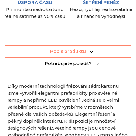
ÚSPORA ČASU
ŠETŘENÍ PENĚZ
Při montáži sádrokartonu
Hezčí, rychleji realizovatelné
reálně šetříme až 70% času
a finančně výhodnější
Popis produktu
Potřebujete poradit?
Díky moderní technologii frézování sádrokartonu
jsme vytvořili elegantní prefabrikáty pro světelné
rampy a nepřímé LED osvětlení. Jedná se o velmi
variabilní produkt, který vyrábíme v rozměrech
přesně dle Vašich požadavků. Elegantní řešení a
pěkný doplněk interiéru. K dispozici je množství
designových řešení.Světelné rampy jsou cenově
zvýhodněné prefabrikáty vyrobeny z 12,5 mm silného