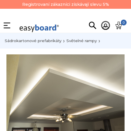
Registrovaní zákazníci získávají slevu 5%
0
Sádrokartonové prefabrikáty
Světelné rampy