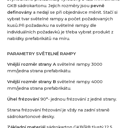
GKB sádrokartonu. Jejich rozměry jsou
pevně
definovány
a nedají se při objednávce měnit. Stačí si
vybrat tvar světelné rampy a počet požadovaných
kusů.Při požadavku na světelné rampy dle
individuálních požadavků je třeba vybrat produkt z
nabídky prefabrikátů na míru.
PARAMETRY SVĚTELNÉ RAMPY
Vnější rozměr strany A
světelné rampy 3000
mm/jedna strana prefabrikátu.
Vnější rozměr strany B
světelné rampy 4000
mm/jedna strana prefabrikátu.
Úhel frézování
90°- jednou frézování z jedné strany.
Strana frézování frézování je vždy na zadní straně
sádrokartonové desky.
Základní materiál
sádrokarton GKB/RB tlustý 12,5