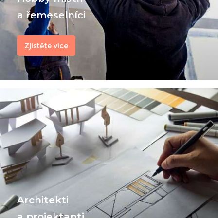
a řemeselníci
Zjistěte více
Architekti
a projektanti