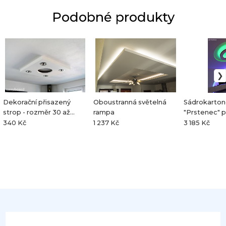
Podobné produkty
Dekorační přisazený
Oboustranná světelná
Sádrokarton
strop - rozměr 30 až
rampa
"Prstenec" 
100cm
osvětlení
340 Kč
1 237 Kč
3 185 Kč