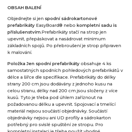
OBSAH BALENÍ
Objednejte si jen
spodní sádrokartonové
prefabrikáty
EasyBoard® nebo
kompletní sadu is
příslušenstvím
.Prefabrikáty stačí na strop jen
upevnit, přepáskovat a nasádrovat minimum
základních spojů. Po přebroušení je strop připraven
k malování.
Položka Jen spodní prefabrikáty
obsahuje 4 ks
samostatných spodních pohledových prefabrikátů v
délce a šířce dle specifikace. Prefabrikáty do délky
strany 200 cm jsou dodávány z jednoho kusu na
celou stranu, délky nad 200 cm jsou složeny z více
kusů. Tyto je třeba pod úhlem zaříznout na
požadovanou délku a upevnit. Spojovací a tmelící
materiál nejsou součástí objednávky. Součástí
objednávky nejsou ani UD profily a sádrokarton
potřebný pro svislé spuštění ze stropu. Pro
kompletní instalaci je třeba použít vhodné