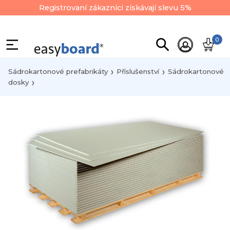
Registrovaní zákazníci získávají slevu 5%
0
Sádrokartonové prefabrikáty
Příslušenství
Sádrokartonové
dosky