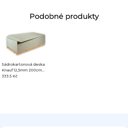
Podobné produkty
Sádrokartonová deska
Knauf 12,5mm 200cm
GKB/GKBi/GKF
333.5 Kč