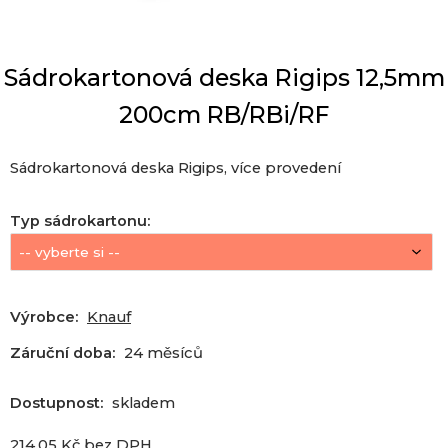
Sádrokartonová deska Rigips 12,5mm
200cm RB/RBi/RF
Sádrokartonová deska Rigips, více provedení
Typ sádrokartonu
:
Výrobce:
Knauf
Záruční doba:
24 měsíců
Dostupnost:
skladem
214.05
Kč
bez DPH