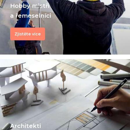
Hobby mistři
a řemeselníci
Zjistěte více
Architekti