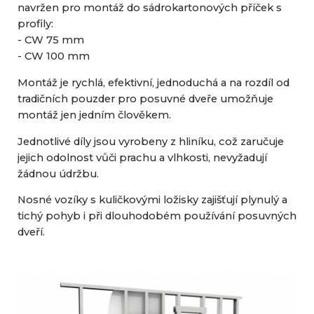
navržen pro montáž do sádrokartonových příček s
profily:
- CW 75 mm
- CW 100 mm
Montáž je rychlá, efektivní, jednoduchá a na rozdíl od
tradičních pouzder pro posuvné dveře umožňuje
montáž jen jedním člověkem.
Jednotlivé díly jsou vyrobeny z hliníku, což zaručuje
jejich odolnost vůči prachu a vlhkosti, nevyžadují
žádnou údržbu.
Nosné vozíky s kuličkovými ložisky zajišťují plynulý a
tichý pohyb i při dlouhodobém používání posuvných
dveří.