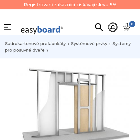
Registrovaní zákazníci získávají slevu 5%
0
Sádrokartonové prefabrikáty
Systémové prvky
Systémy
pro posuvné dveře