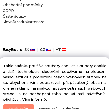
Obchodní podmínky
GDPR
Časté dotazy
Slovník sádrokartonáře
EasyBoard
SK
|
CZ
|
AT
Copyright ©2025 Easyboard.cz, All rights reserved
Tahle stránka používa soubory cookies. Soubory cookie
a další technologie sledování používame na zlepšení
vášho zážitku z prohlížení našich webových stránek na
to, abychom vám zobrazovali přispůsobený obsah a
cílené reklamy, na analýzu návštěvnosti našich webových
stránek a na pochopení toho, odkud naši návštěvníci
přicházejí.
Více informácí
Vytvořeno systémem ClickEshop.cz
Souhlasím
Nastavení
Odmítám