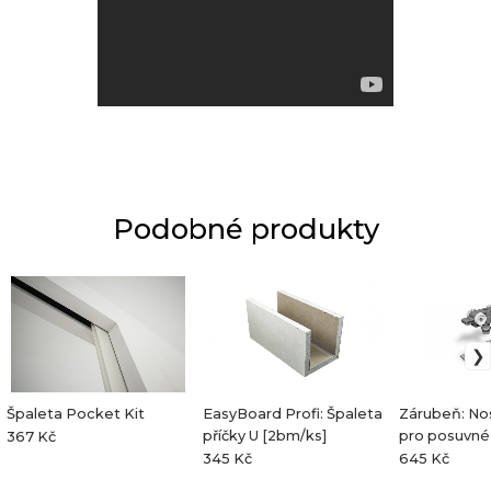
Podobné produkty
Špaleta Pocket Kit
EasyBoard Profi: Špaleta
Zárubeň: No
příčky U [2bm/ks]
pro posuvné
367 Kč
345 Kč
645 Kč