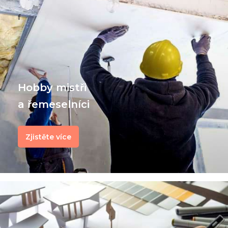
f
Hobby mistři
a řemeselníci
Zjistěte více