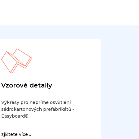
Vzorové detaily
Výkresy pro nepříme osvětlení
sádrokartonových prefabrikátů -
Easyboard®.
zjištete více ..