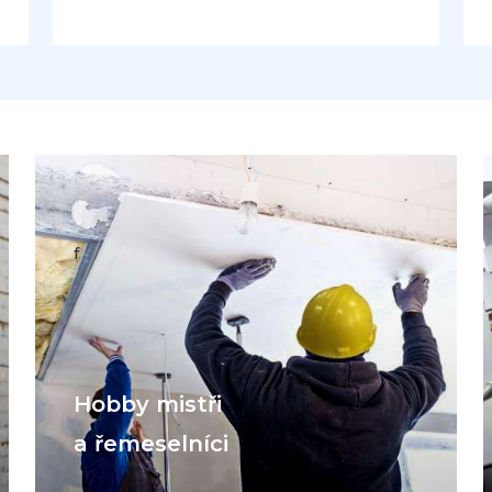
f
Hobby mistři
a řemeselníci