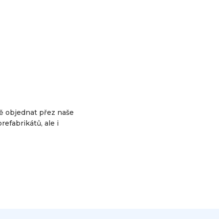
ě objednat přez naše
efabrikátů, ale i