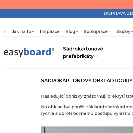
DOPRAVA ZDAR
⌂
Jak na to
Inspirace
Blog
Spolupráce
Služby
Sádrokartonové
prefabrikáty
SADROKARTÓNOVÝ OBKLAD ROURY
Následující obrázky znázorňují překrytí t
Na obklad byl použit základní sádrokarto
rychlá a oproti běžnému postupu výrazně či