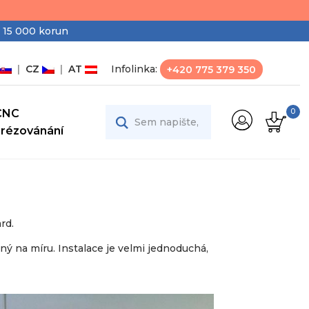
 15 000 korun
|
CZ
|
AT
Infolinka:
+420 775 379 350
CNC
0
Frézovánání
rd.
ý na míru. Instalace je velmi jednoduchá,