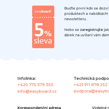
Buďte první kdo se dozví
produktech a nabídkách! 
newsletteru .
Nebo se
zaregistrujte
jak
dárek na uvítaní vám dám
Infolinka:
Technická podp
+420 775 379 350
+421 911 878 252
podpora@easybo
info@easyboard.cz
Korespondenční adresa
Výdejné 