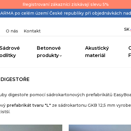
Registrovaní zákazníci získávají slevu 5%
MA po celém území České republiky při objednávkách nad
SK
O nás
Kontakt
Sádrové
Betonové
Akustický
odlitky
produkty
materiál
 DIGESTOŘE
rouby digestoře pomocí sádrokartonových prefabrikátů EasyBoa
nový
prefabrikát tvaru "L"
ze sádrokartonu GKB 12,5 mm vyroben
stší.