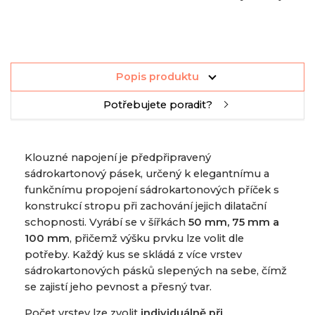
Popis produktu
Potřebujete poradit?
Klouzné napojení je předpřipravený
sádrokartonový pásek, určený k elegantnímu a
funkčnímu propojení sádrokartonových příček s
konstrukcí stropu při zachování jejich dilatační
schopnosti. Vyrábí se v šířkách
50 mm, 75 mm a
100 mm
, přičemž výšku prvku lze volit dle
potřeby. Každý kus se skládá z více vrstev
sádrokartonových pásků slepených na sebe, čímž
se zajistí jeho pevnost a přesný tvar.
Počet vrstev lze zvolit
individuálně při