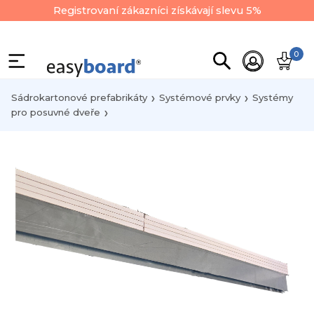
Registrovaní zákazníci získávají slevu 5%
0
Sádrokartonové prefabrikáty
Systémové prvky
Systémy
pro posuvné dveře