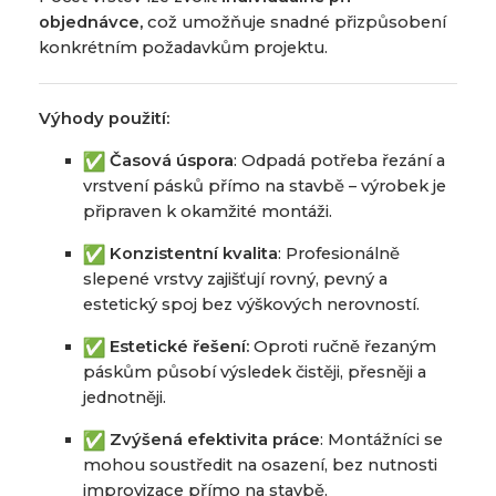
objednávce,
což umožňuje snadné přizpůsobení
konkrétním požadavkům projektu.
Výhody použití:
Časová úspora
: Odpadá potřeba řezání a
vrstvení pásků přímo na stavbě – výrobek je
připraven k okamžité montáži.
Konzistentní kvalita
: Profesionálně
slepené vrstvy zajišťují rovný, pevný a
estetický spoj bez výškových nerovností.
Estetické řešení:
Oproti ručně řezaným
páskům působí výsledek čistěji, přesněji a
jednotněji.
Zvýšená efektivita práce
: Montážníci se
mohou soustředit na osazení, bez nutnosti
improvizace přímo na stavbě.