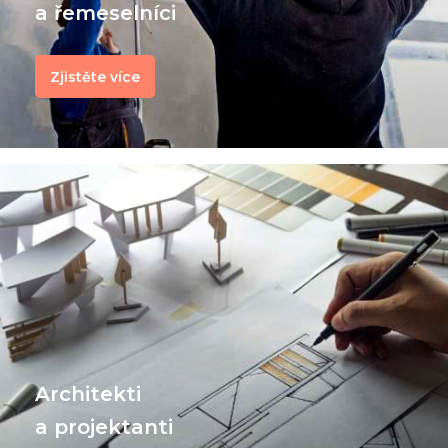
a řemeselníci
Zjistěte více
Architekti
a projektanti