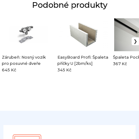
Podobné produkty
Zárubeň: Nosný vozík
EasyBoard Profi: Špaleta
Špaleta Poc
pro posuvné dveře
příčky U [2bm/ks]
367 Kč
645 Kč
345 Kč