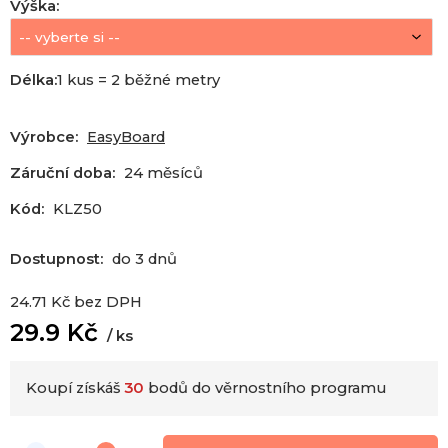
Výška
:
Délka
:
1 kus = 2 běžné metry
Výrobce:
EasyBoard
Záruční doba:
24 měsíců
Kód:
KLZ50
Dostupnost:
do 3 dnů
24.71
Kč
bez DPH
29.9
Kč
ks
Koupí získáš
30
bodů do věrnostního programu