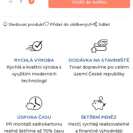
Sledovat produkt
Přidat do oblíbených
Sdílet
RYCHLÁ VÝROBA
DODÁVKA NA STAVENIŠTĚ
Rychlá a kvalitní výroba s
Tovar dopravíme po celém
využitím moderních
území České republiky
technologií
ÚSPORA ČASU
ŠETŘENÍ PENĚZ
Při montáži sádrokartonu
Hezčí, rychleji realizovatelné
reálně šetříme až 70% času
a finančně výhodnější